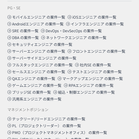
PG・SE
モバイルエンジニア
の案件一覧
iOSエンジニア
の案件一覧
Androidエンジニア
の案件一覧
インフラエンジニア
の案件一覧
SRE
の案件一覧
DevOps・DevSecOps
の案件一覧
DBA
の案件一覧
ネットワークエンジニア
の案件一覧
セキュリティエンジニア
の案件一覧
サーバーエンジニア
の案件一覧
フロントエンジニア
の案件一覧
サーバーサイドエンジニア
の案件一覧
フルスタックエンジニア
の案件一覧
社内SE
の案件一覧
セールスエンジニア
の案件一覧
テストエンジニア
の案件一覧
QAエンジニア
の案件一覧
マークアップエンジニア
の案件一覧
ゲームエンジニア
の案件一覧
RPAエンジニア
の案件一覧
ブリッジSE
の案件一覧
組込・制御エンジニア
の案件一覧
汎用系エンジニア
の案件一覧
マネジメントポジション
テックリード/リードエンジニア
の案件一覧
PL（プロジェクトリーダー）
の案件一覧
PMO（プロジェクトマネジメントオフィス）
の案件一覧