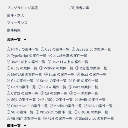
プログラミング言語
ご利用者の声
案件・求人
フリーランス
案件特集
言語一覧
HTML
の案件一覧
CSS
の案件一覧
JavaScript
の案件一覧
TypeScript
の案件一覧
Java8未満
の案件一覧
Java8以上
の案件一覧
Java11以上
の案件一覧
Ruby
の案件一覧
Python
の案件一覧
R言語
の案件一覧
MATLAB
の案件一覧
Elixir
の案件一覧
Rust
の案件一覧
Go
の案件一覧
Scala
の案件一覧
PHP
の案件一覧
Perl
の案件一覧
Lua
の案件一覧
Dart
の案件一覧
C言語
の案件一覧
C#
の案件一覧
C++
の案件一覧
SQL
の案件一覧
PL/SQL
の案件一覧
Swift
の案件一覧
Objective-C
の案件一覧
Kotlin
の案件一覧
VBA
の案件一覧
VB
の案件一覧
VBScript
の案件一覧
COBOL
の案件一覧
VB.NET
の案件一覧
PL/I
の案件一覧
ShellScript
の案件一覧
職種一覧