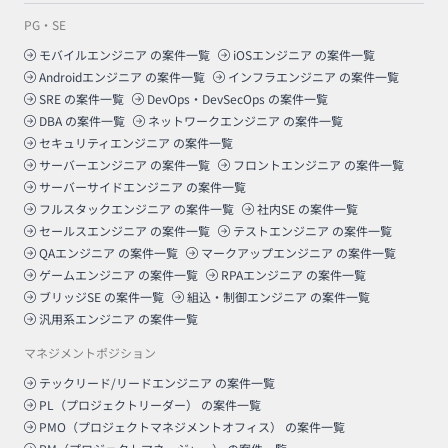
PG・SE
モバイルエンジニア
の案件一覧
iOSエンジニア
の案件一覧
Androidエンジニア
の案件一覧
インフラエンジニア
の案件一覧
SRE
の案件一覧
DevOps・DevSecOps
の案件一覧
DBA
の案件一覧
ネットワークエンジニア
の案件一覧
セキュリティエンジニア
の案件一覧
サーバーエンジニア
の案件一覧
フロントエンジニア
の案件一覧
サーバーサイドエンジニア
の案件一覧
フルスタックエンジニア
の案件一覧
社内SE
の案件一覧
セールスエンジニア
の案件一覧
テストエンジニア
の案件一覧
QAエンジニア
の案件一覧
マークアップエンジニア
の案件一覧
ゲームエンジニア
の案件一覧
RPAエンジニア
の案件一覧
ブリッジSE
の案件一覧
組込・制御エンジニア
の案件一覧
汎用系エンジニア
の案件一覧
マネジメントポジション
テックリード/リードエンジニア
の案件一覧
PL（プロジェクトリーダー）
の案件一覧
PMO（プロジェクトマネジメントオフィス）
の案件一覧