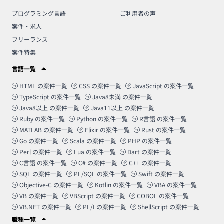
プログラミング言語
ご利用者の声
案件・求人
フリーランス
案件特集
言語一覧
HTML
の案件一覧
CSS
の案件一覧
JavaScript
の案件一覧
TypeScript
の案件一覧
Java8未満
の案件一覧
Java8以上
の案件一覧
Java11以上
の案件一覧
Ruby
の案件一覧
Python
の案件一覧
R言語
の案件一覧
MATLAB
の案件一覧
Elixir
の案件一覧
Rust
の案件一覧
Go
の案件一覧
Scala
の案件一覧
PHP
の案件一覧
Perl
の案件一覧
Lua
の案件一覧
Dart
の案件一覧
C言語
の案件一覧
C#
の案件一覧
C++
の案件一覧
SQL
の案件一覧
PL/SQL
の案件一覧
Swift
の案件一覧
Objective-C
の案件一覧
Kotlin
の案件一覧
VBA
の案件一覧
VB
の案件一覧
VBScript
の案件一覧
COBOL
の案件一覧
VB.NET
の案件一覧
PL/I
の案件一覧
ShellScript
の案件一覧
職種一覧