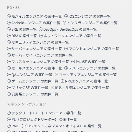
PG・SE
モバイルエンジニア
の案件一覧
iOSエンジニア
の案件一覧
Androidエンジニア
の案件一覧
インフラエンジニア
の案件一覧
SRE
の案件一覧
DevOps・DevSecOps
の案件一覧
DBA
の案件一覧
ネットワークエンジニア
の案件一覧
セキュリティエンジニア
の案件一覧
サーバーエンジニア
の案件一覧
フロントエンジニア
の案件一覧
サーバーサイドエンジニア
の案件一覧
フルスタックエンジニア
の案件一覧
社内SE
の案件一覧
セールスエンジニア
の案件一覧
テストエンジニア
の案件一覧
QAエンジニア
の案件一覧
マークアップエンジニア
の案件一覧
ゲームエンジニア
の案件一覧
RPAエンジニア
の案件一覧
ブリッジSE
の案件一覧
組込・制御エンジニア
の案件一覧
汎用系エンジニア
の案件一覧
マネジメントポジション
テックリード/リードエンジニア
の案件一覧
PL（プロジェクトリーダー）
の案件一覧
PMO（プロジェクトマネジメントオフィス）
の案件一覧