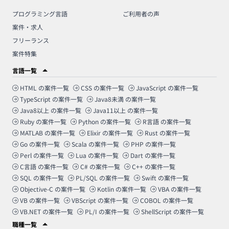
プログラミング言語
ご利用者の声
案件・求人
フリーランス
案件特集
言語一覧
HTML
の案件一覧
CSS
の案件一覧
JavaScript
の案件一覧
TypeScript
の案件一覧
Java8未満
の案件一覧
Java8以上
の案件一覧
Java11以上
の案件一覧
Ruby
の案件一覧
Python
の案件一覧
R言語
の案件一覧
MATLAB
の案件一覧
Elixir
の案件一覧
Rust
の案件一覧
Go
の案件一覧
Scala
の案件一覧
PHP
の案件一覧
Perl
の案件一覧
Lua
の案件一覧
Dart
の案件一覧
C言語
の案件一覧
C#
の案件一覧
C++
の案件一覧
SQL
の案件一覧
PL/SQL
の案件一覧
Swift
の案件一覧
Objective-C
の案件一覧
Kotlin
の案件一覧
VBA
の案件一覧
VB
の案件一覧
VBScript
の案件一覧
COBOL
の案件一覧
VB.NET
の案件一覧
PL/I
の案件一覧
ShellScript
の案件一覧
職種一覧