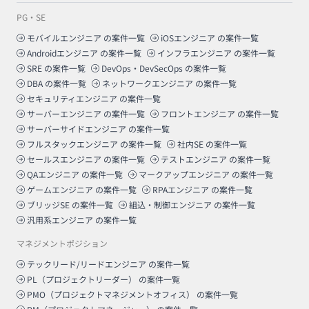
PG・SE
モバイルエンジニア
の案件一覧
iOSエンジニア
の案件一覧
Androidエンジニア
の案件一覧
インフラエンジニア
の案件一覧
SRE
の案件一覧
DevOps・DevSecOps
の案件一覧
DBA
の案件一覧
ネットワークエンジニア
の案件一覧
セキュリティエンジニア
の案件一覧
サーバーエンジニア
の案件一覧
フロントエンジニア
の案件一覧
サーバーサイドエンジニア
の案件一覧
フルスタックエンジニア
の案件一覧
社内SE
の案件一覧
セールスエンジニア
の案件一覧
テストエンジニア
の案件一覧
QAエンジニア
の案件一覧
マークアップエンジニア
の案件一覧
ゲームエンジニア
の案件一覧
RPAエンジニア
の案件一覧
ブリッジSE
の案件一覧
組込・制御エンジニア
の案件一覧
汎用系エンジニア
の案件一覧
マネジメントポジション
テックリード/リードエンジニア
の案件一覧
PL（プロジェクトリーダー）
の案件一覧
PMO（プロジェクトマネジメントオフィス）
の案件一覧