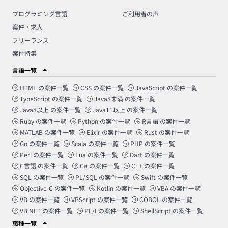
プログラミング言語
ご利用者の声
案件・求人
フリーランス
案件特集
言語一覧
HTML
の案件一覧
CSS
の案件一覧
JavaScript
の案件一覧
TypeScript
の案件一覧
Java8未満
の案件一覧
Java8以上
の案件一覧
Java11以上
の案件一覧
Ruby
の案件一覧
Python
の案件一覧
R言語
の案件一覧
MATLAB
の案件一覧
Elixir
の案件一覧
Rust
の案件一覧
Go
の案件一覧
Scala
の案件一覧
PHP
の案件一覧
Perl
の案件一覧
Lua
の案件一覧
Dart
の案件一覧
C言語
の案件一覧
C#
の案件一覧
C++
の案件一覧
SQL
の案件一覧
PL/SQL
の案件一覧
Swift
の案件一覧
Objective-C
の案件一覧
Kotlin
の案件一覧
VBA
の案件一覧
VB
の案件一覧
VBScript
の案件一覧
COBOL
の案件一覧
VB.NET
の案件一覧
PL/I
の案件一覧
ShellScript
の案件一覧
職種一覧