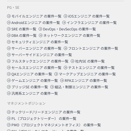
PG・SE
モバイルエンジニア
の案件一覧
iOSエンジニア
の案件一覧
Androidエンジニア
の案件一覧
インフラエンジニア
の案件一覧
SRE
の案件一覧
DevOps・DevSecOps
の案件一覧
DBA
の案件一覧
ネットワークエンジニア
の案件一覧
セキュリティエンジニア
の案件一覧
サーバーエンジニア
の案件一覧
フロントエンジニア
の案件一覧
サーバーサイドエンジニア
の案件一覧
フルスタックエンジニア
の案件一覧
社内SE
の案件一覧
セールスエンジニア
の案件一覧
テストエンジニア
の案件一覧
QAエンジニア
の案件一覧
マークアップエンジニア
の案件一覧
ゲームエンジニア
の案件一覧
RPAエンジニア
の案件一覧
ブリッジSE
の案件一覧
組込・制御エンジニア
の案件一覧
汎用系エンジニア
の案件一覧
マネジメントポジション
テックリード/リードエンジニア
の案件一覧
PL（プロジェクトリーダー）
の案件一覧
PMO（プロジェクトマネジメントオフィス）
の案件一覧