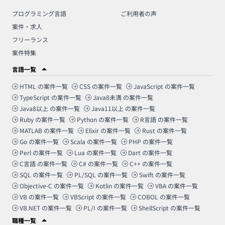
プログラミング言語
ご利用者の声
案件・求人
フリーランス
案件特集
言語一覧
HTML
の案件一覧
CSS
の案件一覧
JavaScript
の案件一覧
TypeScript
の案件一覧
Java8未満
の案件一覧
Java8以上
の案件一覧
Java11以上
の案件一覧
Ruby
の案件一覧
Python
の案件一覧
R言語
の案件一覧
MATLAB
の案件一覧
Elixir
の案件一覧
Rust
の案件一覧
Go
の案件一覧
Scala
の案件一覧
PHP
の案件一覧
Perl
の案件一覧
Lua
の案件一覧
Dart
の案件一覧
C言語
の案件一覧
C#
の案件一覧
C++
の案件一覧
SQL
の案件一覧
PL/SQL
の案件一覧
Swift
の案件一覧
Objective-C
の案件一覧
Kotlin
の案件一覧
VBA
の案件一覧
VB
の案件一覧
VBScript
の案件一覧
COBOL
の案件一覧
VB.NET
の案件一覧
PL/I
の案件一覧
ShellScript
の案件一覧
職種一覧