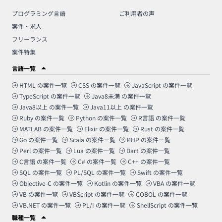
プログラミング言語
ご利用者の声
案件・求人
フリーランス
案件特集
言語一覧
HTML
の案件一覧
CSS
の案件一覧
JavaScript
の案件一覧
TypeScript
の案件一覧
Java8未満
の案件一覧
Java8以上
の案件一覧
Java11以上
の案件一覧
Ruby
の案件一覧
Python
の案件一覧
R言語
の案件一覧
MATLAB
の案件一覧
Elixir
の案件一覧
Rust
の案件一覧
Go
の案件一覧
Scala
の案件一覧
PHP
の案件一覧
Perl
の案件一覧
Lua
の案件一覧
Dart
の案件一覧
C言語
の案件一覧
C#
の案件一覧
C++
の案件一覧
SQL
の案件一覧
PL/SQL
の案件一覧
Swift
の案件一覧
Objective-C
の案件一覧
Kotlin
の案件一覧
VBA
の案件一覧
VB
の案件一覧
VBScript
の案件一覧
COBOL
の案件一覧
VB.NET
の案件一覧
PL/I
の案件一覧
ShellScript
の案件一覧
職種一覧