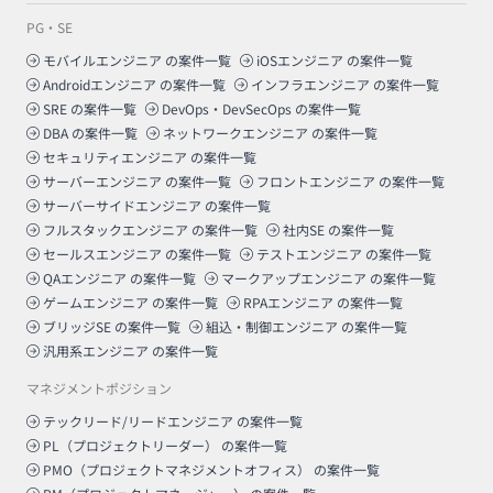
PG・SE
モバイルエンジニア
の案件一覧
iOSエンジニア
の案件一覧
Androidエンジニア
の案件一覧
インフラエンジニア
の案件一覧
SRE
の案件一覧
DevOps・DevSecOps
の案件一覧
DBA
の案件一覧
ネットワークエンジニア
の案件一覧
セキュリティエンジニア
の案件一覧
サーバーエンジニア
の案件一覧
フロントエンジニア
の案件一覧
サーバーサイドエンジニア
の案件一覧
フルスタックエンジニア
の案件一覧
社内SE
の案件一覧
セールスエンジニア
の案件一覧
テストエンジニア
の案件一覧
QAエンジニア
の案件一覧
マークアップエンジニア
の案件一覧
ゲームエンジニア
の案件一覧
RPAエンジニア
の案件一覧
ブリッジSE
の案件一覧
組込・制御エンジニア
の案件一覧
汎用系エンジニア
の案件一覧
マネジメントポジション
テックリード/リードエンジニア
の案件一覧
PL（プロジェクトリーダー）
の案件一覧
PMO（プロジェクトマネジメントオフィス）
の案件一覧