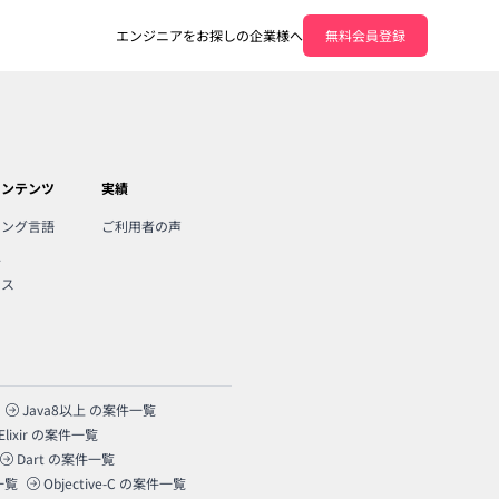
エンジニアをお探しの企業様へ
無料会員登録
コンテンツ
実績
ミング言語
ご利用者の声
人
ンス
Java8以上
の案件一覧
Elixir
の案件一覧
Dart
の案件一覧
一覧
Objective-C
の案件一覧