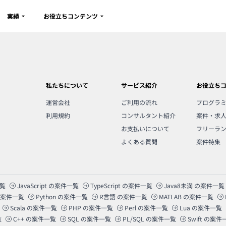
実績
お役立ちコンテンツ
私たちについて
サービス紹介
お役立ち
運営会社
ご利用の流れ
プログラ
利用規約
コンサルタント紹介
案件・求
お支払いについて
フリーラ
よくある質問
案件特集
覧
JavaScript
の案件一覧
TypeScript
の案件一覧
Java8未満
の案件一覧
案件一覧
Python
の案件一覧
R言語
の案件一覧
MATLAB
の案件一覧
Scala
の案件一覧
PHP
の案件一覧
Perl
の案件一覧
Lua
の案件一覧
覧
C++
の案件一覧
SQL
の案件一覧
PL/SQL
の案件一覧
Swift
の案件