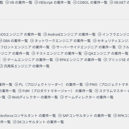
覧
VB
の案件一覧
VBScript
の案件一覧
COBOL
の案件一覧
VB.NET
iOSエンジニア
の案件一覧
Androidエンジニア
の案件一覧
インフラエンジ
DBA
の案件一覧
ネットワークエンジニア
の案件一覧
セキュリティエンジ
フロントエンジニア
の案件一覧
サーバーサイドエンジニア
の案件一覧
フ
ンジニア
の案件一覧
テストエンジニア
の案件一覧
QAエンジニア
の案件一覧
覧
ゲームエンジニア
の案件一覧
RPAエンジニア
の案件一覧
ブリッジSE
汎用系エンジニア
の案件一覧
案件一覧
PL（プロジェクトリーダー）
の案件一覧
PMO（プロジェクトマ
の案件一覧
PdM（プロダクトマネージャー）
の案件一覧
スクラムマスター
一覧
Webディレクター
の案件一覧
ゲームディレクター
の案件一覧
alesforceコンサルタント
の案件一覧
SAPコンサルタント
の案件一覧
RPA
件一覧
DXコンサルタント
の案件一覧