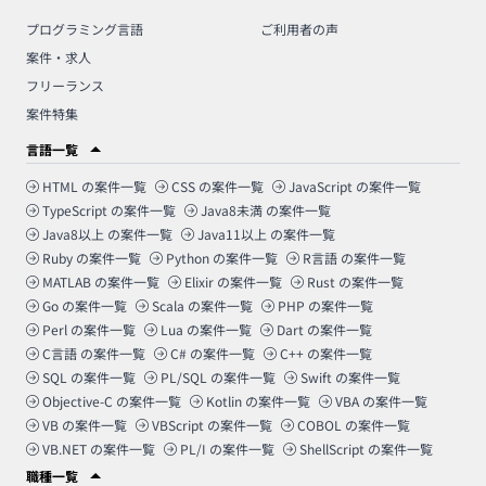
プログラミング言語
ご利用者の声
案件・求人
フリーランス
案件特集
言語一覧
HTML
の案件一覧
CSS
の案件一覧
JavaScript
の案件一覧
TypeScript
の案件一覧
Java8未満
の案件一覧
Java8以上
の案件一覧
Java11以上
の案件一覧
Ruby
の案件一覧
Python
の案件一覧
R言語
の案件一覧
MATLAB
の案件一覧
Elixir
の案件一覧
Rust
の案件一覧
Go
の案件一覧
Scala
の案件一覧
PHP
の案件一覧
Perl
の案件一覧
Lua
の案件一覧
Dart
の案件一覧
C言語
の案件一覧
C#
の案件一覧
C++
の案件一覧
SQL
の案件一覧
PL/SQL
の案件一覧
Swift
の案件一覧
Objective-C
の案件一覧
Kotlin
の案件一覧
VBA
の案件一覧
VB
の案件一覧
VBScript
の案件一覧
COBOL
の案件一覧
VB.NET
の案件一覧
PL/I
の案件一覧
ShellScript
の案件一覧
職種一覧