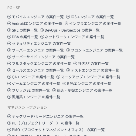
PG・SE
モバイルエンジニア
の案件一覧
iOSエンジニア
の案件一覧
Androidエンジニア
の案件一覧
インフラエンジニア
の案件一覧
SRE
の案件一覧
DevOps・DevSecOps
の案件一覧
DBA
の案件一覧
ネットワークエンジニア
の案件一覧
セキュリティエンジニア
の案件一覧
サーバーエンジニア
の案件一覧
フロントエンジニア
の案件一覧
サーバーサイドエンジニア
の案件一覧
フルスタックエンジニア
の案件一覧
社内SE
の案件一覧
セールスエンジニア
の案件一覧
テストエンジニア
の案件一覧
QAエンジニア
の案件一覧
マークアップエンジニア
の案件一覧
ゲームエンジニア
の案件一覧
RPAエンジニア
の案件一覧
ブリッジSE
の案件一覧
組込・制御エンジニア
の案件一覧
汎用系エンジニア
の案件一覧
マネジメントポジション
テックリード/リードエンジニア
の案件一覧
PL（プロジェクトリーダー）
の案件一覧
PMO（プロジェクトマネジメントオフィス）
の案件一覧