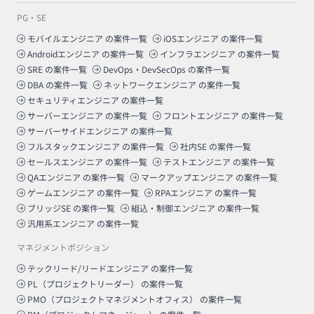
PG・SE
モバイルエンジニア
の案件一覧
iOSエンジニア
の案件一覧
Androidエンジニア
の案件一覧
インフラエンジニア
の案件一覧
SRE
の案件一覧
DevOps・DevSecOps
の案件一覧
DBA
の案件一覧
ネットワークエンジニア
の案件一覧
セキュリティエンジニア
の案件一覧
サーバーエンジニア
の案件一覧
フロントエンジニア
の案件一覧
サーバーサイドエンジニア
の案件一覧
フルスタックエンジニア
の案件一覧
社内SE
の案件一覧
セールスエンジニア
の案件一覧
テストエンジニア
の案件一覧
QAエンジニア
の案件一覧
マークアップエンジニア
の案件一覧
ゲームエンジニア
の案件一覧
RPAエンジニア
の案件一覧
ブリッジSE
の案件一覧
組込・制御エンジニア
の案件一覧
汎用系エンジニア
の案件一覧
マネジメントポジション
テックリード/リードエンジニア
の案件一覧
PL（プロジェクトリーダー）
の案件一覧
PMO（プロジェクトマネジメントオフィス）
の案件一覧