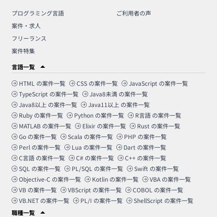
プログラミング言語
ご利用者の声
案件・求人
フリーランス
案件特集
言語一覧
HTML
の案件一覧
CSS
の案件一覧
JavaScript
の案件一覧
TypeScript
の案件一覧
Java8未満
の案件一覧
Java8以上
の案件一覧
Java11以上
の案件一覧
Ruby
の案件一覧
Python
の案件一覧
R言語
の案件一覧
MATLAB
の案件一覧
Elixir
の案件一覧
Rust
の案件一覧
Go
の案件一覧
Scala
の案件一覧
PHP
の案件一覧
Perl
の案件一覧
Lua
の案件一覧
Dart
の案件一覧
C言語
の案件一覧
C#
の案件一覧
C++
の案件一覧
SQL
の案件一覧
PL/SQL
の案件一覧
Swift
の案件一覧
Objective-C
の案件一覧
Kotlin
の案件一覧
VBA
の案件一覧
VB
の案件一覧
VBScript
の案件一覧
COBOL
の案件一覧
VB.NET
の案件一覧
PL/I
の案件一覧
ShellScript
の案件一覧
職種一覧