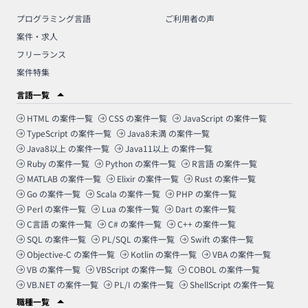
プログラミング言語
ご利用者の声
案件・求人
フリーランス
案件特集
言語一覧
HTML
の案件一覧
CSS
の案件一覧
JavaScript
の案件一覧
TypeScript
の案件一覧
Java8未満
の案件一覧
Java8以上
の案件一覧
Java11以上
の案件一覧
Ruby
の案件一覧
Python
の案件一覧
R言語
の案件一覧
MATLAB
の案件一覧
Elixir
の案件一覧
Rust
の案件一覧
Go
の案件一覧
Scala
の案件一覧
PHP
の案件一覧
Perl
の案件一覧
Lua
の案件一覧
Dart
の案件一覧
C言語
の案件一覧
C#
の案件一覧
C++
の案件一覧
SQL
の案件一覧
PL/SQL
の案件一覧
Swift
の案件一覧
Objective-C
の案件一覧
Kotlin
の案件一覧
VBA
の案件一覧
VB
の案件一覧
VBScript
の案件一覧
COBOL
の案件一覧
VB.NET
の案件一覧
PL/I
の案件一覧
ShellScript
の案件一覧
職種一覧