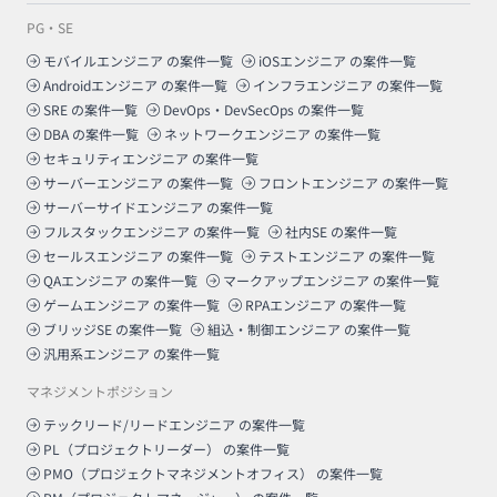
PG・SE
モバイルエンジニア
の案件一覧
iOSエンジニア
の案件一覧
Androidエンジニア
の案件一覧
インフラエンジニア
の案件一覧
SRE
の案件一覧
DevOps・DevSecOps
の案件一覧
DBA
の案件一覧
ネットワークエンジニア
の案件一覧
セキュリティエンジニア
の案件一覧
サーバーエンジニア
の案件一覧
フロントエンジニア
の案件一覧
サーバーサイドエンジニア
の案件一覧
フルスタックエンジニア
の案件一覧
社内SE
の案件一覧
セールスエンジニア
の案件一覧
テストエンジニア
の案件一覧
QAエンジニア
の案件一覧
マークアップエンジニア
の案件一覧
ゲームエンジニア
の案件一覧
RPAエンジニア
の案件一覧
ブリッジSE
の案件一覧
組込・制御エンジニア
の案件一覧
汎用系エンジニア
の案件一覧
マネジメントポジション
テックリード/リードエンジニア
の案件一覧
PL（プロジェクトリーダー）
の案件一覧
PMO（プロジェクトマネジメントオフィス）
の案件一覧