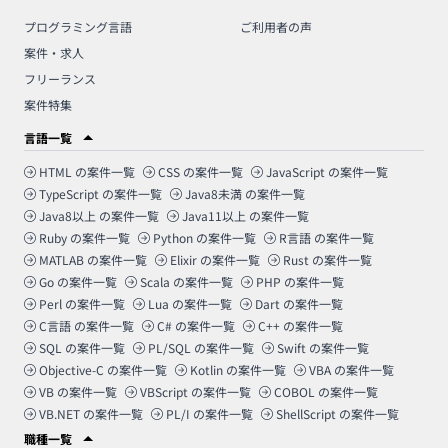
プログラミング言語
ご利用者の声
案件・求人
フリーランス
案件特集
言語一覧
HTML
の案件一覧
CSS
の案件一覧
JavaScript
の案件一覧
TypeScript
の案件一覧
Java8未満
の案件一覧
Java8以上
の案件一覧
Java11以上
の案件一覧
Ruby
の案件一覧
Python
の案件一覧
R言語
の案件一覧
MATLAB
の案件一覧
Elixir
の案件一覧
Rust
の案件一覧
Go
の案件一覧
Scala
の案件一覧
PHP
の案件一覧
Perl
の案件一覧
Lua
の案件一覧
Dart
の案件一覧
C言語
の案件一覧
C#
の案件一覧
C++
の案件一覧
SQL
の案件一覧
PL/SQL
の案件一覧
Swift
の案件一覧
Objective-C
の案件一覧
Kotlin
の案件一覧
VBA
の案件一覧
VB
の案件一覧
VBScript
の案件一覧
COBOL
の案件一覧
VB.NET
の案件一覧
PL/I
の案件一覧
ShellScript
の案件一覧
職種一覧