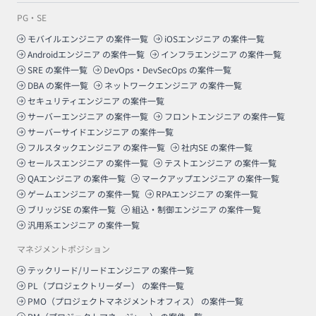
PG・SE
モバイルエンジニア
の案件一覧
iOSエンジニア
の案件一覧
Androidエンジニア
の案件一覧
インフラエンジニア
の案件一覧
SRE
の案件一覧
DevOps・DevSecOps
の案件一覧
DBA
の案件一覧
ネットワークエンジニア
の案件一覧
セキュリティエンジニア
の案件一覧
サーバーエンジニア
の案件一覧
フロントエンジニア
の案件一覧
サーバーサイドエンジニア
の案件一覧
フルスタックエンジニア
の案件一覧
社内SE
の案件一覧
セールスエンジニア
の案件一覧
テストエンジニア
の案件一覧
QAエンジニア
の案件一覧
マークアップエンジニア
の案件一覧
ゲームエンジニア
の案件一覧
RPAエンジニア
の案件一覧
ブリッジSE
の案件一覧
組込・制御エンジニア
の案件一覧
汎用系エンジニア
の案件一覧
マネジメントポジション
テックリード/リードエンジニア
の案件一覧
PL（プロジェクトリーダー）
の案件一覧
PMO（プロジェクトマネジメントオフィス）
の案件一覧