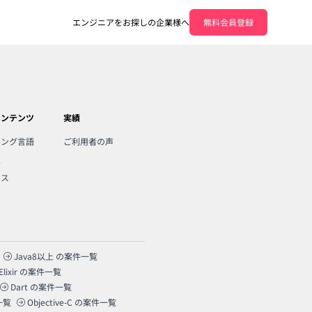
エンジニアをお探しの企業様へ
無料会員登録
コンテンツ
実績
ミング言語
ご利用者の声
人
ンス
Java8以上
の案件一覧
Elixir
の案件一覧
Dart
の案件一覧
一覧
Objective-C
の案件一覧