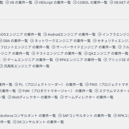
覧
VB
の案件一覧
VBScript
の案件一覧
COBOL
の案件一覧
VB.NET
iOSエンジニア
の案件一覧
Androidエンジニア
の案件一覧
インフラエンジ
DBA
の案件一覧
ネットワークエンジニア
の案件一覧
セキュリティエンジ
フロントエンジニア
の案件一覧
サーバーサイドエンジニア
の案件一覧
フ
ンジニア
の案件一覧
テストエンジニア
の案件一覧
QAエンジニア
の案件一覧
覧
ゲームエンジニア
の案件一覧
RPAエンジニア
の案件一覧
ブリッジSE
汎用系エンジニア
の案件一覧
案件一覧
PL（プロジェクトリーダー）
の案件一覧
PMO（プロジェクトマ
の案件一覧
PdM（プロダクトマネージャー）
の案件一覧
スクラムマスター
一覧
Webディレクター
の案件一覧
ゲームディレクター
の案件一覧
alesforceコンサルタント
の案件一覧
SAPコンサルタント
の案件一覧
RPA
件一覧
DXコンサルタント
の案件一覧