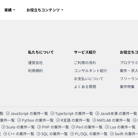
実績
お役立ちコンテンツ
私たちについて
サービス紹介
お役立ち
運営会社
ご利用の流れ
プログラ
利用規約
コンサルタント紹介
案件・求
お支払いについて
フリーラ
よくある質問
案件特集
覧
JavaScript
の案件一覧
TypeScript
の案件一覧
Java8未満
の案件一覧
案件一覧
Python
の案件一覧
R言語
の案件一覧
MATLAB
の案件一覧
Scala
の案件一覧
PHP
の案件一覧
Perl
の案件一覧
Lua
の案件一覧
覧
C++
の案件一覧
SQL
の案件一覧
PL/SQL
の案件一覧
Swift
の案件