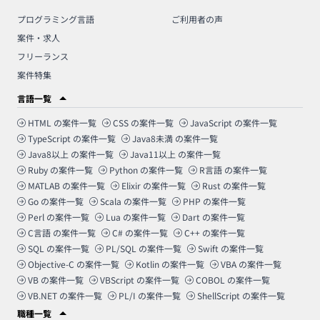
プログラミング言語
ご利用者の声
案件・求人
フリーランス
案件特集
言語一覧
HTML
の案件一覧
CSS
の案件一覧
JavaScript
の案件一覧
TypeScript
の案件一覧
Java8未満
の案件一覧
Java8以上
の案件一覧
Java11以上
の案件一覧
Ruby
の案件一覧
Python
の案件一覧
R言語
の案件一覧
MATLAB
の案件一覧
Elixir
の案件一覧
Rust
の案件一覧
Go
の案件一覧
Scala
の案件一覧
PHP
の案件一覧
Perl
の案件一覧
Lua
の案件一覧
Dart
の案件一覧
C言語
の案件一覧
C#
の案件一覧
C++
の案件一覧
SQL
の案件一覧
PL/SQL
の案件一覧
Swift
の案件一覧
Objective-C
の案件一覧
Kotlin
の案件一覧
VBA
の案件一覧
VB
の案件一覧
VBScript
の案件一覧
COBOL
の案件一覧
VB.NET
の案件一覧
PL/I
の案件一覧
ShellScript
の案件一覧
職種一覧