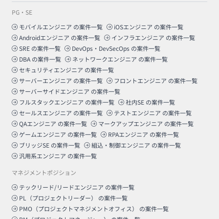
PG・SE
モバイルエンジニア
の案件一覧
iOSエンジニア
の案件一覧
Androidエンジニア
の案件一覧
インフラエンジニア
の案件一覧
SRE
の案件一覧
DevOps・DevSecOps
の案件一覧
DBA
の案件一覧
ネットワークエンジニア
の案件一覧
セキュリティエンジニア
の案件一覧
サーバーエンジニア
の案件一覧
フロントエンジニア
の案件一覧
サーバーサイドエンジニア
の案件一覧
フルスタックエンジニア
の案件一覧
社内SE
の案件一覧
セールスエンジニア
の案件一覧
テストエンジニア
の案件一覧
QAエンジニア
の案件一覧
マークアップエンジニア
の案件一覧
ゲームエンジニア
の案件一覧
RPAエンジニア
の案件一覧
ブリッジSE
の案件一覧
組込・制御エンジニア
の案件一覧
汎用系エンジニア
の案件一覧
マネジメントポジション
テックリード/リードエンジニア
の案件一覧
PL（プロジェクトリーダー）
の案件一覧
PMO（プロジェクトマネジメントオフィス）
の案件一覧