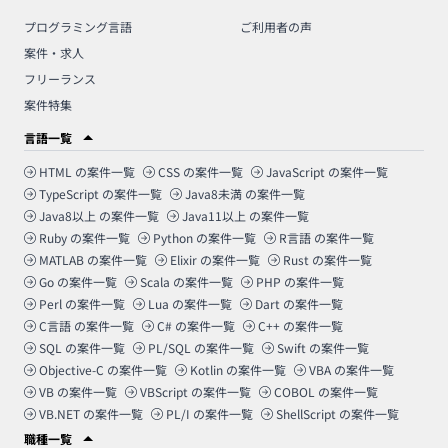
プログラミング言語
ご利用者の声
案件・求人
フリーランス
案件特集
言語一覧
HTML
の案件一覧
CSS
の案件一覧
JavaScript
の案件一覧
TypeScript
の案件一覧
Java8未満
の案件一覧
Java8以上
の案件一覧
Java11以上
の案件一覧
Ruby
の案件一覧
Python
の案件一覧
R言語
の案件一覧
MATLAB
の案件一覧
Elixir
の案件一覧
Rust
の案件一覧
Go
の案件一覧
Scala
の案件一覧
PHP
の案件一覧
Perl
の案件一覧
Lua
の案件一覧
Dart
の案件一覧
C言語
の案件一覧
C#
の案件一覧
C++
の案件一覧
SQL
の案件一覧
PL/SQL
の案件一覧
Swift
の案件一覧
Objective-C
の案件一覧
Kotlin
の案件一覧
VBA
の案件一覧
VB
の案件一覧
VBScript
の案件一覧
COBOL
の案件一覧
VB.NET
の案件一覧
PL/I
の案件一覧
ShellScript
の案件一覧
職種一覧