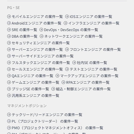
PG・SE
モバイルエンジニア
の案件一覧
iOSエンジニア
の案件一覧
Androidエンジニア
の案件一覧
インフラエンジニア
の案件一覧
SRE
の案件一覧
DevOps・DevSecOps
の案件一覧
DBA
の案件一覧
ネットワークエンジニア
の案件一覧
セキュリティエンジニア
の案件一覧
サーバーエンジニア
の案件一覧
フロントエンジニア
の案件一覧
サーバーサイドエンジニア
の案件一覧
フルスタックエンジニア
の案件一覧
社内SE
の案件一覧
セールスエンジニア
の案件一覧
テストエンジニア
の案件一覧
QAエンジニア
の案件一覧
マークアップエンジニア
の案件一覧
ゲームエンジニア
の案件一覧
RPAエンジニア
の案件一覧
ブリッジSE
の案件一覧
組込・制御エンジニア
の案件一覧
汎用系エンジニア
の案件一覧
マネジメントポジション
テックリード/リードエンジニア
の案件一覧
PL（プロジェクトリーダー）
の案件一覧
PMO（プロジェクトマネジメントオフィス）
の案件一覧