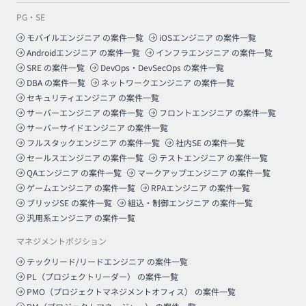
PG・SE
モバイルエンジニア
の案件一覧
iOSエンジニア
の案件一覧
Androidエンジニア
の案件一覧
インフラエンジニア
の案件一覧
SRE
の案件一覧
DevOps・DevSecOps
の案件一覧
DBA
の案件一覧
ネットワークエンジニア
の案件一覧
セキュリティエンジニア
の案件一覧
サーバーエンジニア
の案件一覧
フロントエンジニア
の案件一覧
サーバーサイドエンジニア
の案件一覧
フルスタックエンジニア
の案件一覧
社内SE
の案件一覧
セールスエンジニア
の案件一覧
テストエンジニア
の案件一覧
QAエンジニア
の案件一覧
マークアップエンジニア
の案件一覧
ゲームエンジニア
の案件一覧
RPAエンジニア
の案件一覧
ブリッジSE
の案件一覧
組込・制御エンジニア
の案件一覧
汎用系エンジニア
の案件一覧
マネジメントポジション
テックリード/リードエンジニア
の案件一覧
PL（プロジェクトリーダー）
の案件一覧
PMO（プロジェクトマネジメントオフィス）
の案件一覧