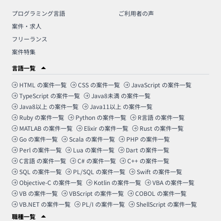
プログラミング言語
ご利用者の声
案件・求人
フリーランス
案件特集
言語一覧
HTML
の案件一覧
CSS
の案件一覧
JavaScript
の案件一覧
TypeScript
の案件一覧
Java8未満
の案件一覧
Java8以上
の案件一覧
Java11以上
の案件一覧
Ruby
の案件一覧
Python
の案件一覧
R言語
の案件一覧
MATLAB
の案件一覧
Elixir
の案件一覧
Rust
の案件一覧
Go
の案件一覧
Scala
の案件一覧
PHP
の案件一覧
Perl
の案件一覧
Lua
の案件一覧
Dart
の案件一覧
C言語
の案件一覧
C#
の案件一覧
C++
の案件一覧
SQL
の案件一覧
PL/SQL
の案件一覧
Swift
の案件一覧
Objective-C
の案件一覧
Kotlin
の案件一覧
VBA
の案件一覧
VB
の案件一覧
VBScript
の案件一覧
COBOL
の案件一覧
VB.NET
の案件一覧
PL/I
の案件一覧
ShellScript
の案件一覧
職種一覧