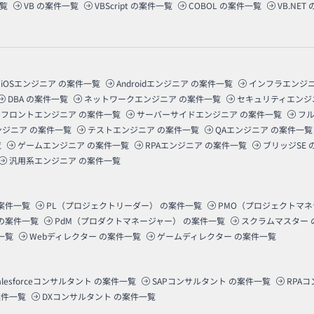
覧
VB
の案件一覧
VBScript
の案件一覧
COBOL
の案件一覧
VB.NET
iOSエンジニア
の案件一覧
Androidエンジニア
の案件一覧
インフラエンジ
DBA
の案件一覧
ネットワークエンジニア
の案件一覧
セキュリティエンジ
フロントエンジニア
の案件一覧
サーバーサイドエンジニア
の案件一覧
フ
ンジニア
の案件一覧
テストエンジニア
の案件一覧
QAエンジニア
の案件一覧
覧
ゲームエンジニア
の案件一覧
RPAエンジニア
の案件一覧
ブリッジSE
汎用系エンジニア
の案件一覧
案件一覧
PL（プロジェクトリーダー）
の案件一覧
PMO（プロジェクトマ
の案件一覧
PdM（プロダクトマネージャー）
の案件一覧
スクラムマスター
一覧
Webディレクター
の案件一覧
ゲームディレクター
の案件一覧
alesforceコンサルタント
の案件一覧
SAPコンサルタント
の案件一覧
RPA
件一覧
DXコンサルタント
の案件一覧