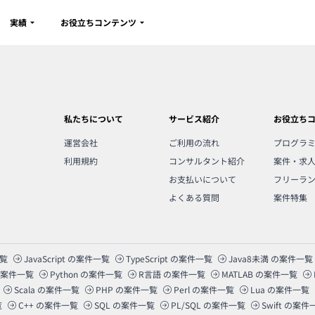
実績
お役立ちコンテンツ
私たちについて
サービス紹介
お役立ち
運営会社
ご利用の流れ
プログラ
利用規約
コンサルタント紹介
案件・求
お支払いについて
フリーラ
よくある質問
案件特集
覧
JavaScript
の案件一覧
TypeScript
の案件一覧
Java8未満
の案件一覧
案件一覧
Python
の案件一覧
R言語
の案件一覧
MATLAB
の案件一覧
Scala
の案件一覧
PHP
の案件一覧
Perl
の案件一覧
Lua
の案件一覧
覧
C++
の案件一覧
SQL
の案件一覧
PL/SQL
の案件一覧
Swift
の案件