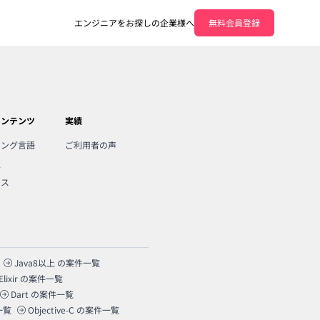
エンジニアをお探しの企業様へ
無料会員登録
コンテンツ
実績
ミング言語
ご利用者の声
人
ンス
Java8以上
の案件一覧
Elixir
の案件一覧
Dart
の案件一覧
一覧
Objective-C
の案件一覧