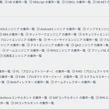
覧
VB
の案件一覧
VBScript
の案件一覧
COBOL
の案件一覧
VB.NET
iOSエンジニア
の案件一覧
Androidエンジニア
の案件一覧
インフラエンジ
DBA
の案件一覧
ネットワークエンジニア
の案件一覧
セキュリティエンジ
フロントエンジニア
の案件一覧
サーバーサイドエンジニア
の案件一覧
フ
ンジニア
の案件一覧
テストエンジニア
の案件一覧
QAエンジニア
の案件一覧
覧
ゲームエンジニア
の案件一覧
RPAエンジニア
の案件一覧
ブリッジSE
汎用系エンジニア
の案件一覧
案件一覧
PL（プロジェクトリーダー）
の案件一覧
PMO（プロジェクトマ
の案件一覧
PdM（プロダクトマネージャー）
の案件一覧
スクラムマスター
一覧
Webディレクター
の案件一覧
ゲームディレクター
の案件一覧
alesforceコンサルタント
の案件一覧
SAPコンサルタント
の案件一覧
RPA
件一覧
DXコンサルタント
の案件一覧