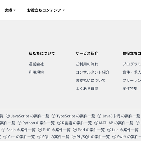
実績
お役立ちコンテンツ
私たちについて
サービス紹介
お役立ち
運営会社
ご利用の流れ
プログラ
利用規約
コンサルタント紹介
案件・求
お支払いについて
フリーラ
よくある質問
案件特集
覧
JavaScript
の案件一覧
TypeScript
の案件一覧
Java8未満
の案件一覧
案件一覧
Python
の案件一覧
R言語
の案件一覧
MATLAB
の案件一覧
Scala
の案件一覧
PHP
の案件一覧
Perl
の案件一覧
Lua
の案件一覧
覧
C++
の案件一覧
SQL
の案件一覧
PL/SQL
の案件一覧
Swift
の案件