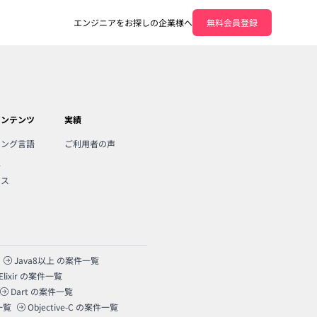
エンジニアをお探しの企業様へ
無料会員登録
コンテンツ
実績
ミング言語
ご利用者の声
人
ンス
Java8以上
の案件一覧
Elixir
の案件一覧
Dart
の案件一覧
一覧
Objective-C
の案件一覧