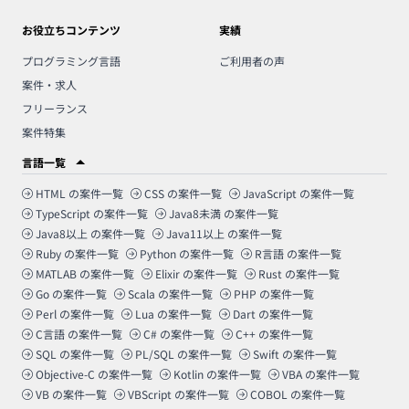
お役立ちコンテンツ
実績
プログラミング言語
ご利用者の声
案件・求人
フリーランス
案件特集
言語一覧
HTML
の案件一覧
CSS
の案件一覧
JavaScript
の案件一覧
TypeScript
の案件一覧
Java8未満
の案件一覧
Java8以上
の案件一覧
Java11以上
の案件一覧
Ruby
の案件一覧
Python
の案件一覧
R言語
の案件一覧
MATLAB
の案件一覧
Elixir
の案件一覧
Rust
の案件一覧
Go
の案件一覧
Scala
の案件一覧
PHP
の案件一覧
Perl
の案件一覧
Lua
の案件一覧
Dart
の案件一覧
C言語
の案件一覧
C#
の案件一覧
C++
の案件一覧
SQL
の案件一覧
PL/SQL
の案件一覧
Swift
の案件一覧
Objective-C
の案件一覧
Kotlin
の案件一覧
VBA
の案件一覧
VB
の案件一覧
VBScript
の案件一覧
COBOL
の案件一覧