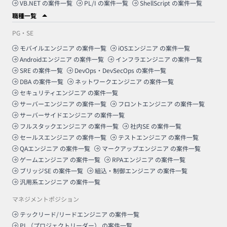
VB.NET
の案件一覧
PL/I
の案件一覧
ShellScript
の案件一覧
職種一覧
PG・SE
モバイルエンジニア
の案件一覧
iOSエンジニア
の案件一覧
Androidエンジニア
の案件一覧
インフラエンジニア
の案件一覧
SRE
の案件一覧
DevOps・DevSecOps
の案件一覧
DBA
の案件一覧
ネットワークエンジニア
の案件一覧
セキュリティエンジニア
の案件一覧
サーバーエンジニア
の案件一覧
フロントエンジニア
の案件一覧
サーバーサイドエンジニア
の案件一覧
フルスタックエンジニア
の案件一覧
社内SE
の案件一覧
セールスエンジニア
の案件一覧
テストエンジニア
の案件一覧
QAエンジニア
の案件一覧
マークアップエンジニア
の案件一覧
ゲームエンジニア
の案件一覧
RPAエンジニア
の案件一覧
ブリッジSE
の案件一覧
組込・制御エンジニア
の案件一覧
汎用系エンジニア
の案件一覧
マネジメントポジション
テックリード/リードエンジニア
の案件一覧
PL（プロジェクトリーダー）
の案件一覧