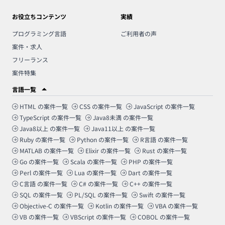
お役立ちコンテンツ
実績
プログラミング言語
ご利用者の声
案件・求人
フリーランス
案件特集
言語一覧
HTML
の案件一覧
CSS
の案件一覧
JavaScript
の案件一覧
TypeScript
の案件一覧
Java8未満
の案件一覧
Java8以上
の案件一覧
Java11以上
の案件一覧
Ruby
の案件一覧
Python
の案件一覧
R言語
の案件一覧
MATLAB
の案件一覧
Elixir
の案件一覧
Rust
の案件一覧
Go
の案件一覧
Scala
の案件一覧
PHP
の案件一覧
Perl
の案件一覧
Lua
の案件一覧
Dart
の案件一覧
C言語
の案件一覧
C#
の案件一覧
C++
の案件一覧
SQL
の案件一覧
PL/SQL
の案件一覧
Swift
の案件一覧
Objective-C
の案件一覧
Kotlin
の案件一覧
VBA
の案件一覧
VB
の案件一覧
VBScript
の案件一覧
COBOL
の案件一覧