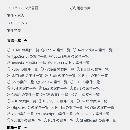
プログラミング言語
ご利用者の声
案件・求人
フリーランス
案件特集
言語一覧
HTML
の案件一覧
CSS
の案件一覧
JavaScript
の案件一覧
TypeScript
の案件一覧
Java8未満
の案件一覧
Java8以上
の案件一覧
Java11以上
の案件一覧
Ruby
の案件一覧
Python
の案件一覧
R言語
の案件一覧
MATLAB
の案件一覧
Elixir
の案件一覧
Rust
の案件一覧
Go
の案件一覧
Scala
の案件一覧
PHP
の案件一覧
Perl
の案件一覧
Lua
の案件一覧
Dart
の案件一覧
C言語
の案件一覧
C#
の案件一覧
C++
の案件一覧
SQL
の案件一覧
PL/SQL
の案件一覧
Swift
の案件一覧
Objective-C
の案件一覧
Kotlin
の案件一覧
VBA
の案件一覧
VB
の案件一覧
VBScript
の案件一覧
COBOL
の案件一覧
VB.NET
の案件一覧
PL/I
の案件一覧
ShellScript
の案件一覧
職種一覧