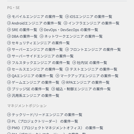
PG・SE
モバイルエンジニア
の案件一覧
iOSエンジニア
の案件一覧
Androidエンジニア
の案件一覧
インフラエンジニア
の案件一覧
SRE
の案件一覧
DevOps・DevSecOps
の案件一覧
DBA
の案件一覧
ネットワークエンジニア
の案件一覧
セキュリティエンジニア
の案件一覧
サーバーエンジニア
の案件一覧
フロントエンジニア
の案件一覧
サーバーサイドエンジニア
の案件一覧
フルスタックエンジニア
の案件一覧
社内SE
の案件一覧
セールスエンジニア
の案件一覧
テストエンジニア
の案件一覧
QAエンジニア
の案件一覧
マークアップエンジニア
の案件一覧
ゲームエンジニア
の案件一覧
RPAエンジニア
の案件一覧
ブリッジSE
の案件一覧
組込・制御エンジニア
の案件一覧
汎用系エンジニア
の案件一覧
マネジメントポジション
テックリード/リードエンジニア
の案件一覧
PL（プロジェクトリーダー）
の案件一覧
PMO（プロジェクトマネジメントオフィス）
の案件一覧