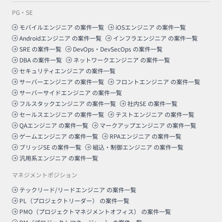
PG・SE
モバイルエンジニア
の案件一覧
iOSエンジニア
の案件一覧
Androidエンジニア
の案件一覧
インフラエンジニア
の案件一覧
SRE
の案件一覧
DevOps・DevSecOps
の案件一覧
DBA
の案件一覧
ネットワークエンジニア
の案件一覧
セキュリティエンジニア
の案件一覧
サーバーエンジニア
の案件一覧
フロントエンジニア
の案件一覧
サーバーサイドエンジニア
の案件一覧
フルスタックエンジニア
の案件一覧
社内SE
の案件一覧
セールスエンジニア
の案件一覧
テストエンジニア
の案件一覧
QAエンジニア
の案件一覧
マークアップエンジニア
の案件一覧
ゲームエンジニア
の案件一覧
RPAエンジニア
の案件一覧
ブリッジSE
の案件一覧
組込・制御エンジニア
の案件一覧
汎用系エンジニア
の案件一覧
マネジメントポジション
テックリード/リードエンジニア
の案件一覧
PL（プロジェクトリーダー）
の案件一覧
PMO（プロジェクトマネジメントオフィス）
の案件一覧