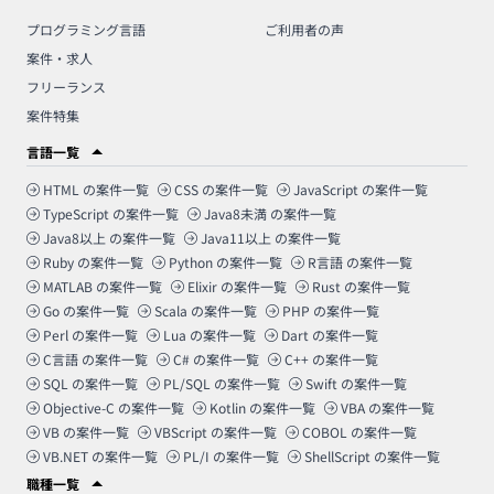
プログラミング言語
ご利用者の声
案件・求人
フリーランス
案件特集
言語一覧
HTML
の案件一覧
CSS
の案件一覧
JavaScript
の案件一覧
TypeScript
の案件一覧
Java8未満
の案件一覧
Java8以上
の案件一覧
Java11以上
の案件一覧
Ruby
の案件一覧
Python
の案件一覧
R言語
の案件一覧
MATLAB
の案件一覧
Elixir
の案件一覧
Rust
の案件一覧
Go
の案件一覧
Scala
の案件一覧
PHP
の案件一覧
Perl
の案件一覧
Lua
の案件一覧
Dart
の案件一覧
C言語
の案件一覧
C#
の案件一覧
C++
の案件一覧
SQL
の案件一覧
PL/SQL
の案件一覧
Swift
の案件一覧
Objective-C
の案件一覧
Kotlin
の案件一覧
VBA
の案件一覧
VB
の案件一覧
VBScript
の案件一覧
COBOL
の案件一覧
VB.NET
の案件一覧
PL/I
の案件一覧
ShellScript
の案件一覧
職種一覧