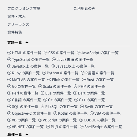
プログラミング言語
ご利用者の声
案件・求人
フリーランス
案件特集
言語一覧
HTML
の案件一覧
CSS
の案件一覧
JavaScript
の案件一覧
TypeScript
の案件一覧
Java8未満
の案件一覧
Java8以上
の案件一覧
Java11以上
の案件一覧
Ruby
の案件一覧
Python
の案件一覧
R言語
の案件一覧
MATLAB
の案件一覧
Elixir
の案件一覧
Rust
の案件一覧
Go
の案件一覧
Scala
の案件一覧
PHP
の案件一覧
Perl
の案件一覧
Lua
の案件一覧
Dart
の案件一覧
C言語
の案件一覧
C#
の案件一覧
C++
の案件一覧
SQL
の案件一覧
PL/SQL
の案件一覧
Swift
の案件一覧
Objective-C
の案件一覧
Kotlin
の案件一覧
VBA
の案件一覧
VB
の案件一覧
VBScript
の案件一覧
COBOL
の案件一覧
VB.NET
の案件一覧
PL/I
の案件一覧
ShellScript
の案件一覧
職種一覧