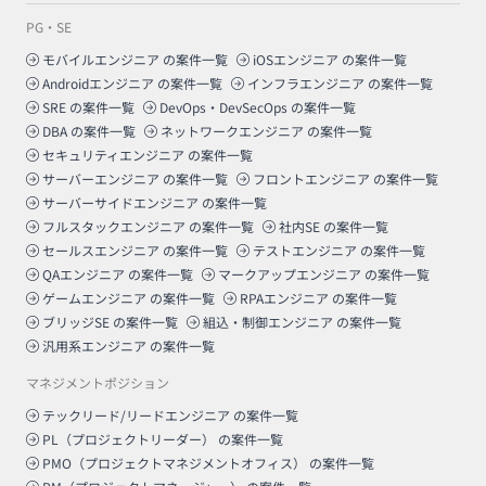
PG・SE
モバイルエンジニア
の案件一覧
iOSエンジニア
の案件一覧
Androidエンジニア
の案件一覧
インフラエンジニア
の案件一覧
SRE
の案件一覧
DevOps・DevSecOps
の案件一覧
DBA
の案件一覧
ネットワークエンジニア
の案件一覧
セキュリティエンジニア
の案件一覧
サーバーエンジニア
の案件一覧
フロントエンジニア
の案件一覧
サーバーサイドエンジニア
の案件一覧
フルスタックエンジニア
の案件一覧
社内SE
の案件一覧
セールスエンジニア
の案件一覧
テストエンジニア
の案件一覧
QAエンジニア
の案件一覧
マークアップエンジニア
の案件一覧
ゲームエンジニア
の案件一覧
RPAエンジニア
の案件一覧
ブリッジSE
の案件一覧
組込・制御エンジニア
の案件一覧
汎用系エンジニア
の案件一覧
マネジメントポジション
テックリード/リードエンジニア
の案件一覧
PL（プロジェクトリーダー）
の案件一覧
PMO（プロジェクトマネジメントオフィス）
の案件一覧