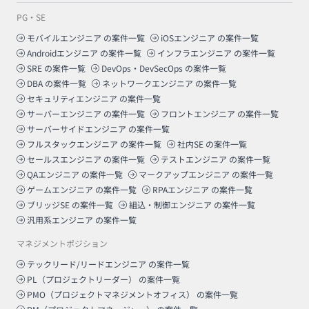
PG・SE
モバイルエンジニア
の案件一覧
iOSエンジニア
の案件一覧
Androidエンジニア
の案件一覧
インフラエンジニア
の案件一覧
SRE
の案件一覧
DevOps・DevSecOps
の案件一覧
DBA
の案件一覧
ネットワークエンジニア
の案件一覧
セキュリティエンジニア
の案件一覧
サーバーエンジニア
の案件一覧
フロントエンジニア
の案件一覧
サーバーサイドエンジニア
の案件一覧
フルスタックエンジニア
の案件一覧
社内SE
の案件一覧
セールスエンジニア
の案件一覧
テストエンジニア
の案件一覧
QAエンジニア
の案件一覧
マークアップエンジニア
の案件一覧
ゲームエンジニア
の案件一覧
RPAエンジニア
の案件一覧
ブリッジSE
の案件一覧
組込・制御エンジニア
の案件一覧
汎用系エンジニア
の案件一覧
マネジメントポジション
テックリード/リードエンジニア
の案件一覧
PL（プロジェクトリーダー）
の案件一覧
PMO（プロジェクトマネジメントオフィス）
の案件一覧