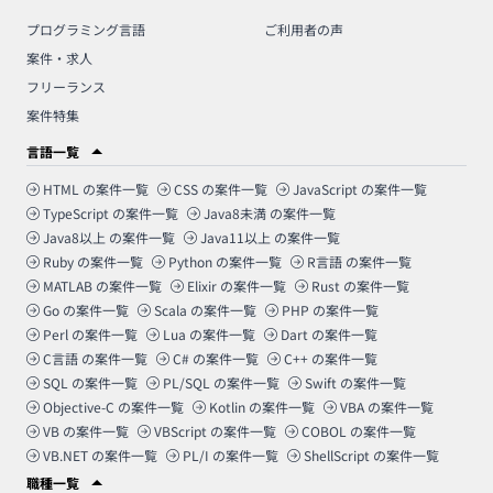
プログラミング言語
ご利用者の声
案件・求人
フリーランス
案件特集
言語一覧
HTML
の案件一覧
CSS
の案件一覧
JavaScript
の案件一覧
TypeScript
の案件一覧
Java8未満
の案件一覧
Java8以上
の案件一覧
Java11以上
の案件一覧
Ruby
の案件一覧
Python
の案件一覧
R言語
の案件一覧
MATLAB
の案件一覧
Elixir
の案件一覧
Rust
の案件一覧
Go
の案件一覧
Scala
の案件一覧
PHP
の案件一覧
Perl
の案件一覧
Lua
の案件一覧
Dart
の案件一覧
C言語
の案件一覧
C#
の案件一覧
C++
の案件一覧
SQL
の案件一覧
PL/SQL
の案件一覧
Swift
の案件一覧
Objective-C
の案件一覧
Kotlin
の案件一覧
VBA
の案件一覧
VB
の案件一覧
VBScript
の案件一覧
COBOL
の案件一覧
VB.NET
の案件一覧
PL/I
の案件一覧
ShellScript
の案件一覧
職種一覧