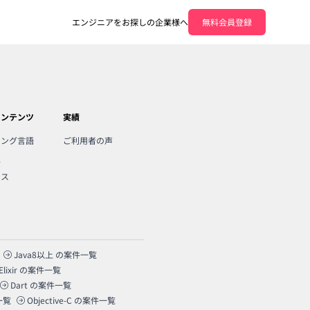
エンジニアをお探しの企業様へ
無料会員登録
コンテンツ
実績
ミング言語
ご利用者の声
人
ンス
Java8以上
の案件一覧
Elixir
の案件一覧
Dart
の案件一覧
一覧
Objective-C
の案件一覧