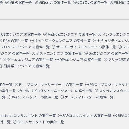
覧
VB
の案件一覧
VBScript
の案件一覧
COBOL
の案件一覧
VB.NET
iOSエンジニア
の案件一覧
Androidエンジニア
の案件一覧
インフラエンジ
DBA
の案件一覧
ネットワークエンジニア
の案件一覧
セキュリティエンジ
フロントエンジニア
の案件一覧
サーバーサイドエンジニア
の案件一覧
フ
ンジニア
の案件一覧
テストエンジニア
の案件一覧
QAエンジニア
の案件一覧
覧
ゲームエンジニア
の案件一覧
RPAエンジニア
の案件一覧
ブリッジSE
汎用系エンジニア
の案件一覧
案件一覧
PL（プロジェクトリーダー）
の案件一覧
PMO（プロジェクトマ
の案件一覧
PdM（プロダクトマネージャー）
の案件一覧
スクラムマスター
一覧
Webディレクター
の案件一覧
ゲームディレクター
の案件一覧
alesforceコンサルタント
の案件一覧
SAPコンサルタント
の案件一覧
RPA
件一覧
DXコンサルタント
の案件一覧