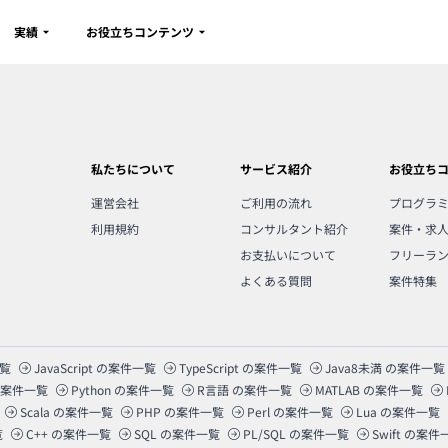
実績
お役立ちコンテンツ
私たちについて
サービス紹介
お役立ち
運営会社
ご利用の流れ
プログラ
利用規約
コンサルタント紹介
案件・求
お支払いについて
フリーラ
よくある質問
案件特集
覧
JavaScript
の案件一覧
TypeScript
の案件一覧
Java8未満
の案件一覧
案件一覧
Python
の案件一覧
R言語
の案件一覧
MATLAB
の案件一覧
Scala
の案件一覧
PHP
の案件一覧
Perl
の案件一覧
Lua
の案件一覧
覧
C++
の案件一覧
SQL
の案件一覧
PL/SQL
の案件一覧
Swift
の案件