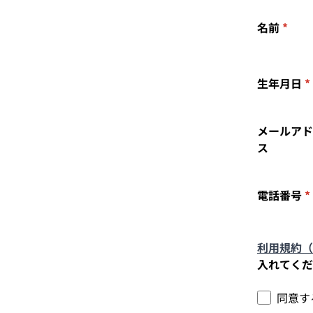
名前
*
生年月日
*
メールアド
ス
電話番号
*
利用規約（
入れてくだ
同意す