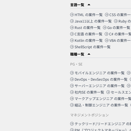
言語一覧
HTML
の案件一覧
CSS
の案件一
Java11以上
の案件一覧
Ruby
の
Rust
の案件一覧
Go
の案件一覧
C言語
の案件一覧
C#
の案件一
Kotlin
の案件一覧
VBA
の案件一
ShellScript
の案件一覧
職種一覧
PG・SE
モバイルエンジニア
の案件一覧
DevOps・DevSecOps
の案件一覧
サーバーエンジニア
の案件一覧
社内SE
の案件一覧
セールスエ
マークアップエンジニア
の案件一
組込・制御エンジニア
の案件一覧
マネジメントポジション
テックリード/リードエンジニア
の
PM（プロジェクトマネージャー）