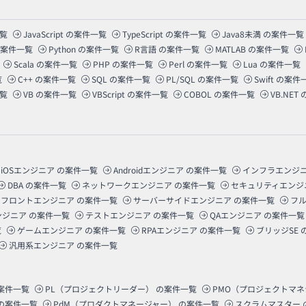
覧
JavaScript
の案件一覧
TypeScript
の案件一覧
Java8未満
の案件一覧
案件一覧
Python
の案件一覧
R言語
の案件一覧
MATLAB
の案件一覧
Scala
の案件一覧
PHP
の案件一覧
Perl
の案件一覧
Lua
の案件一覧
覧
C++
の案件一覧
SQL
の案件一覧
PL/SQL
の案件一覧
Swift
の案件
覧
VB
の案件一覧
VBScript
の案件一覧
COBOL
の案件一覧
VB.NET
iOSエンジニア
の案件一覧
Androidエンジニア
の案件一覧
インフラエンジ
DBA
の案件一覧
ネットワークエンジニア
の案件一覧
セキュリティエンジ
フロントエンジニア
の案件一覧
サーバーサイドエンジニア
の案件一覧
フ
ンジニア
の案件一覧
テストエンジニア
の案件一覧
QAエンジニア
の案件一覧
覧
ゲームエンジニア
の案件一覧
RPAエンジニア
の案件一覧
ブリッジSE
汎用系エンジニア
の案件一覧
案件一覧
PL（プロジェクトリーダー）
の案件一覧
PMO（プロジェクトマ
の案件一覧
PdM（プロダクトマネージャー）
の案件一覧
スクラムマスター