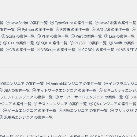
覧
JavaScript
の案件一覧
TypeScript
の案件一覧
Java8未満
の案件一覧
案件一覧
Python
の案件一覧
R言語
の案件一覧
MATLAB
の案件一覧
Scala
の案件一覧
PHP
の案件一覧
Perl
の案件一覧
Lua
の案件一覧
覧
C++
の案件一覧
SQL
の案件一覧
PL/SQL
の案件一覧
Swift
の案件
覧
VB
の案件一覧
VBScript
の案件一覧
COBOL
の案件一覧
VB.NET
iOSエンジニア
の案件一覧
Androidエンジニア
の案件一覧
インフラエンジ
DBA
の案件一覧
ネットワークエンジニア
の案件一覧
セキュリティエンジ
フロントエンジニア
の案件一覧
サーバーサイドエンジニア
の案件一覧
フ
ンジニア
の案件一覧
テストエンジニア
の案件一覧
QAエンジニア
の案件一覧
覧
ゲームエンジニア
の案件一覧
RPAエンジニア
の案件一覧
ブリッジSE
汎用系エンジニア
の案件一覧
案件一覧
PL（プロジェクトリーダー）
の案件一覧
PMO（プロジェクトマ