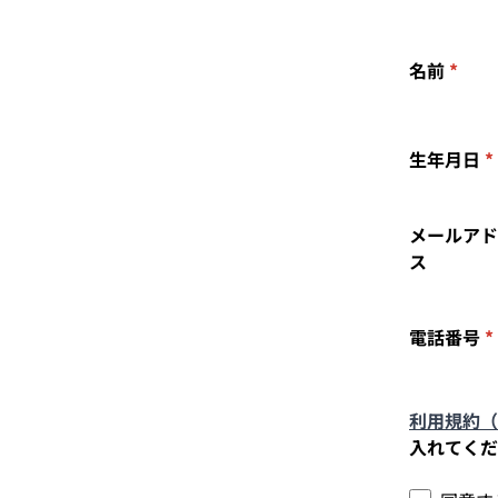
名前
*
生年月日
*
メールアド
ス
電話番号
*
利用規約（
入れてくだ