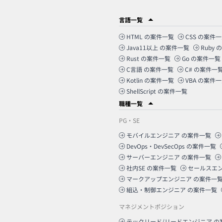
言語一覧
HTML
の案件一覧
CSS
の案件一
Java11以上
の案件一覧
Ruby
の
Rust
の案件一覧
Go
の案件一覧
C言語
の案件一覧
C#
の案件一
Kotlin
の案件一覧
VBA
の案件一
ShellScript
の案件一覧
職種一覧
PG・SE
モバイルエンジニア
の案件一覧
DevOps・DevSecOps
の案件一覧
サーバーエンジニア
の案件一覧
社内SE
の案件一覧
セールスエ
マークアップエンジニア
の案件一
組込・制御エンジニア
の案件一覧
マネジメントポジション
テックリード/リードエンジニア
の