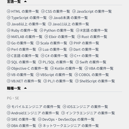
言語一覧
HTML
の案件一覧
CSS
の案件一覧
JavaScript
の案件一覧
TypeScript
の案件一覧
Java8未満
の案件一覧
Java8以上
の案件一覧
Java11以上
の案件一覧
Ruby
の案件一覧
Python
の案件一覧
R言語
の案件一覧
MATLAB
の案件一覧
Elixir
の案件一覧
Rust
の案件一覧
Go
の案件一覧
Scala
の案件一覧
PHP
の案件一覧
Perl
の案件一覧
Lua
の案件一覧
Dart
の案件一覧
C言語
の案件一覧
C#
の案件一覧
C++
の案件一覧
SQL
の案件一覧
PL/SQL
の案件一覧
Swift
の案件一覧
Objective-C
の案件一覧
Kotlin
の案件一覧
VBA
の案件一覧
VB
の案件一覧
VBScript
の案件一覧
COBOL
の案件一覧
VB.NET
の案件一覧
PL/I
の案件一覧
ShellScript
の案件一覧
職種一覧
PG・SE
モバイルエンジニア
の案件一覧
iOSエンジニア
の案件一覧
Androidエンジニア
の案件一覧
インフラエンジニア
の案件一覧
SRE
の案件一覧
DevOps・DevSecOps
の案件一覧
DBA
の案件一覧
ネットワークエンジニア
の案件一覧