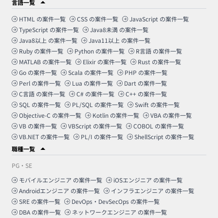
言語一覧
HTML
の案件一覧
CSS
の案件一覧
JavaScript
の案件一覧
TypeScript
の案件一覧
Java8未満
の案件一覧
Java8以上
の案件一覧
Java11以上
の案件一覧
Ruby
の案件一覧
Python
の案件一覧
R言語
の案件一覧
MATLAB
の案件一覧
Elixir
の案件一覧
Rust
の案件一覧
Go
の案件一覧
Scala
の案件一覧
PHP
の案件一覧
Perl
の案件一覧
Lua
の案件一覧
Dart
の案件一覧
C言語
の案件一覧
C#
の案件一覧
C++
の案件一覧
SQL
の案件一覧
PL/SQL
の案件一覧
Swift
の案件一覧
Objective-C
の案件一覧
Kotlin
の案件一覧
VBA
の案件一覧
VB
の案件一覧
VBScript
の案件一覧
COBOL
の案件一覧
VB.NET
の案件一覧
PL/I
の案件一覧
ShellScript
の案件一覧
職種一覧
PG・SE
モバイルエンジニア
の案件一覧
iOSエンジニア
の案件一覧
Androidエンジニア
の案件一覧
インフラエンジニア
の案件一覧
SRE
の案件一覧
DevOps・DevSecOps
の案件一覧
DBA
の案件一覧
ネットワークエンジニア
の案件一覧