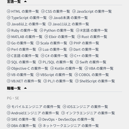
言語一覧
HTML
の案件一覧
CSS
の案件一覧
JavaScript
の案件一覧
TypeScript
の案件一覧
Java8未満
の案件一覧
Java8以上
の案件一覧
Java11以上
の案件一覧
Ruby
の案件一覧
Python
の案件一覧
R言語
の案件一覧
MATLAB
の案件一覧
Elixir
の案件一覧
Rust
の案件一覧
Go
の案件一覧
Scala
の案件一覧
PHP
の案件一覧
Perl
の案件一覧
Lua
の案件一覧
Dart
の案件一覧
C言語
の案件一覧
C#
の案件一覧
C++
の案件一覧
SQL
の案件一覧
PL/SQL
の案件一覧
Swift
の案件一覧
Objective-C
の案件一覧
Kotlin
の案件一覧
VBA
の案件一覧
VB
の案件一覧
VBScript
の案件一覧
COBOL
の案件一覧
VB.NET
の案件一覧
PL/I
の案件一覧
ShellScript
の案件一覧
職種一覧
PG・SE
モバイルエンジニア
の案件一覧
iOSエンジニア
の案件一覧
Androidエンジニア
の案件一覧
インフラエンジニア
の案件一覧
SRE
の案件一覧
DevOps・DevSecOps
の案件一覧
DBA
の案件一覧
ネットワークエンジニア
の案件一覧