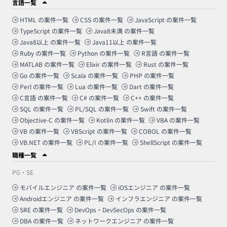
言語一覧
HTML
の案件一覧
CSS
の案件一覧
JavaScript
の案件一覧
TypeScript
の案件一覧
Java8未満
の案件一覧
Java8以上
の案件一覧
Java11以上
の案件一覧
Ruby
の案件一覧
Python
の案件一覧
R言語
の案件一覧
MATLAB
の案件一覧
Elixir
の案件一覧
Rust
の案件一覧
Go
の案件一覧
Scala
の案件一覧
PHP
の案件一覧
Perl
の案件一覧
Lua
の案件一覧
Dart
の案件一覧
C言語
の案件一覧
C#
の案件一覧
C++
の案件一覧
SQL
の案件一覧
PL/SQL
の案件一覧
Swift
の案件一覧
Objective-C
の案件一覧
Kotlin
の案件一覧
VBA
の案件一覧
VB
の案件一覧
VBScript
の案件一覧
COBOL
の案件一覧
VB.NET
の案件一覧
PL/I
の案件一覧
ShellScript
の案件一覧
職種一覧
PG・SE
モバイルエンジニア
の案件一覧
iOSエンジニア
の案件一覧
Androidエンジニア
の案件一覧
インフラエンジニア
の案件一覧
SRE
の案件一覧
DevOps・DevSecOps
の案件一覧
DBA
の案件一覧
ネットワークエンジニア
の案件一覧