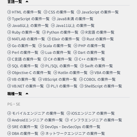
言語一覧
HTML
の案件一覧
CSS
の案件一覧
JavaScript
の案件一覧
TypeScript
の案件一覧
Java8未満
の案件一覧
Java8以上
の案件一覧
Java11以上
の案件一覧
Ruby
の案件一覧
Python
の案件一覧
R言語
の案件一覧
MATLAB
の案件一覧
Elixir
の案件一覧
Rust
の案件一覧
Go
の案件一覧
Scala
の案件一覧
PHP
の案件一覧
Perl
の案件一覧
Lua
の案件一覧
Dart
の案件一覧
C言語
の案件一覧
C#
の案件一覧
C++
の案件一覧
SQL
の案件一覧
PL/SQL
の案件一覧
Swift
の案件一覧
Objective-C
の案件一覧
Kotlin
の案件一覧
VBA
の案件一覧
VB
の案件一覧
VBScript
の案件一覧
COBOL
の案件一覧
VB.NET
の案件一覧
PL/I
の案件一覧
ShellScript
の案件一覧
職種一覧
PG・SE
モバイルエンジニア
の案件一覧
iOSエンジニア
の案件一覧
Androidエンジニア
の案件一覧
インフラエンジニア
の案件一覧
SRE
の案件一覧
DevOps・DevSecOps
の案件一覧
DBA
の案件一覧
ネットワークエンジニア
の案件一覧