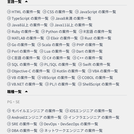
言語一覧
HTML
の案件一覧
CSS
の案件一覧
JavaScript
の案件一覧
TypeScript
の案件一覧
Java8未満
の案件一覧
Java8以上
の案件一覧
Java11以上
の案件一覧
Ruby
の案件一覧
Python
の案件一覧
R言語
の案件一覧
MATLAB
の案件一覧
Elixir
の案件一覧
Rust
の案件一覧
Go
の案件一覧
Scala
の案件一覧
PHP
の案件一覧
Perl
の案件一覧
Lua
の案件一覧
Dart
の案件一覧
C言語
の案件一覧
C#
の案件一覧
C++
の案件一覧
SQL
の案件一覧
PL/SQL
の案件一覧
Swift
の案件一覧
Objective-C
の案件一覧
Kotlin
の案件一覧
VBA
の案件一覧
VB
の案件一覧
VBScript
の案件一覧
COBOL
の案件一覧
VB.NET
の案件一覧
PL/I
の案件一覧
ShellScript
の案件一覧
職種一覧
PG・SE
モバイルエンジニア
の案件一覧
iOSエンジニア
の案件一覧
Androidエンジニア
の案件一覧
インフラエンジニア
の案件一覧
SRE
の案件一覧
DevOps・DevSecOps
の案件一覧
DBA
の案件一覧
ネットワークエンジニア
の案件一覧