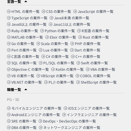
言語一覧
HTML
の案件一覧
CSS
の案件一覧
JavaScript
の案件一覧
TypeScript
の案件一覧
Java8未満
の案件一覧
Java8以上
の案件一覧
Java11以上
の案件一覧
Ruby
の案件一覧
Python
の案件一覧
R言語
の案件一覧
MATLAB
の案件一覧
Elixir
の案件一覧
Rust
の案件一覧
Go
の案件一覧
Scala
の案件一覧
PHP
の案件一覧
Perl
の案件一覧
Lua
の案件一覧
Dart
の案件一覧
C言語
の案件一覧
C#
の案件一覧
C++
の案件一覧
SQL
の案件一覧
PL/SQL
の案件一覧
Swift
の案件一覧
Objective-C
の案件一覧
Kotlin
の案件一覧
VBA
の案件一覧
VB
の案件一覧
VBScript
の案件一覧
COBOL
の案件一覧
VB.NET
の案件一覧
PL/I
の案件一覧
ShellScript
の案件一覧
職種一覧
PG・SE
モバイルエンジニア
の案件一覧
iOSエンジニア
の案件一覧
Androidエンジニア
の案件一覧
インフラエンジニア
の案件一覧
SRE
の案件一覧
DevOps・DevSecOps
の案件一覧
DBA
の案件一覧
ネットワークエンジニア
の案件一覧