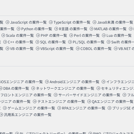
覧
JavaScript
の案件一覧
TypeScript
の案件一覧
Java8未満
の案件一覧
案件一覧
Python
の案件一覧
R言語
の案件一覧
MATLAB
の案件一覧
Scala
の案件一覧
PHP
の案件一覧
Perl
の案件一覧
Lua
の案件一覧
覧
C++
の案件一覧
SQL
の案件一覧
PL/SQL
の案件一覧
Swift
の案件
覧
VB
の案件一覧
VBScript
の案件一覧
COBOL
の案件一覧
VB.NET
iOSエンジニア
の案件一覧
Androidエンジニア
の案件一覧
インフラエンジ
DBA
の案件一覧
ネットワークエンジニア
の案件一覧
セキュリティエンジ
フロントエンジニア
の案件一覧
サーバーサイドエンジニア
の案件一覧
フ
ンジニア
の案件一覧
テストエンジニア
の案件一覧
QAエンジニア
の案件一覧
覧
ゲームエンジニア
の案件一覧
RPAエンジニア
の案件一覧
ブリッジSE
汎用系エンジニア
の案件一覧
案件一覧
PL（プロジェクトリーダー）
の案件一覧
PMO（プロジェクトマ