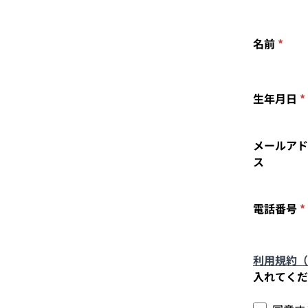
名前
*
生年月日
*
メールアド
ス
電話番号
*
利用規約（
入れてくだ