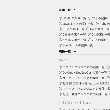
言語一覧
HTML
の案件一覧
CSS
の案件一
Java11以上
の案件一覧
Ruby
の
Rust
の案件一覧
Go
の案件一覧
C言語
の案件一覧
C#
の案件一
Kotlin
の案件一覧
VBA
の案件一
ShellScript
の案件一覧
職種一覧
PG・SE
モバイルエンジニア
の案件一覧
DevOps・DevSecOps
の案件一覧
サーバーエンジニア
の案件一覧
社内SE
の案件一覧
セールスエ
マークアップエンジニア
の案件一
組込・制御エンジニア
の案件一覧
マネジメントポジション
テックリード/リードエンジニア
の