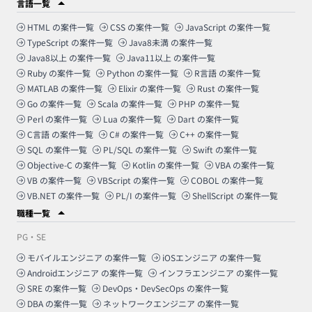
言語一覧
HTML
の案件一覧
CSS
の案件一覧
JavaScript
の案件一覧
TypeScript
の案件一覧
Java8未満
の案件一覧
Java8以上
の案件一覧
Java11以上
の案件一覧
Ruby
の案件一覧
Python
の案件一覧
R言語
の案件一覧
MATLAB
の案件一覧
Elixir
の案件一覧
Rust
の案件一覧
Go
の案件一覧
Scala
の案件一覧
PHP
の案件一覧
Perl
の案件一覧
Lua
の案件一覧
Dart
の案件一覧
C言語
の案件一覧
C#
の案件一覧
C++
の案件一覧
SQL
の案件一覧
PL/SQL
の案件一覧
Swift
の案件一覧
Objective-C
の案件一覧
Kotlin
の案件一覧
VBA
の案件一覧
VB
の案件一覧
VBScript
の案件一覧
COBOL
の案件一覧
VB.NET
の案件一覧
PL/I
の案件一覧
ShellScript
の案件一覧
職種一覧
PG・SE
モバイルエンジニア
の案件一覧
iOSエンジニア
の案件一覧
Androidエンジニア
の案件一覧
インフラエンジニア
の案件一覧
SRE
の案件一覧
DevOps・DevSecOps
の案件一覧
DBA
の案件一覧
ネットワークエンジニア
の案件一覧