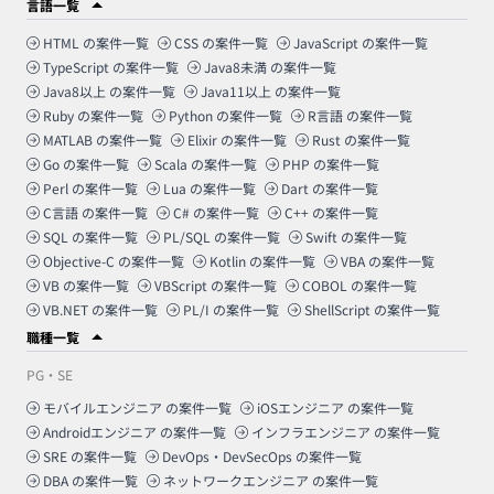
言語一覧
HTML
の案件一覧
CSS
の案件一覧
JavaScript
の案件一覧
TypeScript
の案件一覧
Java8未満
の案件一覧
Java8以上
の案件一覧
Java11以上
の案件一覧
Ruby
の案件一覧
Python
の案件一覧
R言語
の案件一覧
MATLAB
の案件一覧
Elixir
の案件一覧
Rust
の案件一覧
Go
の案件一覧
Scala
の案件一覧
PHP
の案件一覧
Perl
の案件一覧
Lua
の案件一覧
Dart
の案件一覧
C言語
の案件一覧
C#
の案件一覧
C++
の案件一覧
SQL
の案件一覧
PL/SQL
の案件一覧
Swift
の案件一覧
Objective-C
の案件一覧
Kotlin
の案件一覧
VBA
の案件一覧
VB
の案件一覧
VBScript
の案件一覧
COBOL
の案件一覧
VB.NET
の案件一覧
PL/I
の案件一覧
ShellScript
の案件一覧
職種一覧
PG・SE
モバイルエンジニア
の案件一覧
iOSエンジニア
の案件一覧
Androidエンジニア
の案件一覧
インフラエンジニア
の案件一覧
SRE
の案件一覧
DevOps・DevSecOps
の案件一覧
DBA
の案件一覧
ネットワークエンジニア
の案件一覧