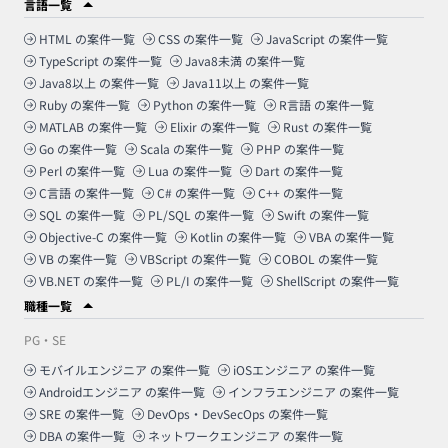
言語一覧
HTML
の案件一覧
CSS
の案件一覧
JavaScript
の案件一覧
TypeScript
の案件一覧
Java8未満
の案件一覧
Java8以上
の案件一覧
Java11以上
の案件一覧
Ruby
の案件一覧
Python
の案件一覧
R言語
の案件一覧
MATLAB
の案件一覧
Elixir
の案件一覧
Rust
の案件一覧
Go
の案件一覧
Scala
の案件一覧
PHP
の案件一覧
Perl
の案件一覧
Lua
の案件一覧
Dart
の案件一覧
C言語
の案件一覧
C#
の案件一覧
C++
の案件一覧
SQL
の案件一覧
PL/SQL
の案件一覧
Swift
の案件一覧
Objective-C
の案件一覧
Kotlin
の案件一覧
VBA
の案件一覧
VB
の案件一覧
VBScript
の案件一覧
COBOL
の案件一覧
VB.NET
の案件一覧
PL/I
の案件一覧
ShellScript
の案件一覧
職種一覧
PG・SE
モバイルエンジニア
の案件一覧
iOSエンジニア
の案件一覧
Androidエンジニア
の案件一覧
インフラエンジニア
の案件一覧
SRE
の案件一覧
DevOps・DevSecOps
の案件一覧
DBA
の案件一覧
ネットワークエンジニア
の案件一覧