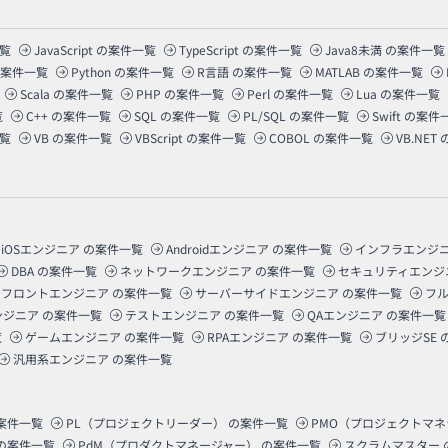
覧
JavaScript
の案件一覧
TypeScript
の案件一覧
Java8未満
の案件一覧
案件一覧
Python
の案件一覧
R言語
の案件一覧
MATLAB
の案件一覧
Scala
の案件一覧
PHP
の案件一覧
Perl
の案件一覧
Lua
の案件一覧
覧
C++
の案件一覧
SQL
の案件一覧
PL/SQL
の案件一覧
Swift
の案件
覧
VB
の案件一覧
VBScript
の案件一覧
COBOL
の案件一覧
VB.NET
iOSエンジニア
の案件一覧
Androidエンジニア
の案件一覧
インフラエンジ
DBA
の案件一覧
ネットワークエンジニア
の案件一覧
セキュリティエンジ
フロントエンジニア
の案件一覧
サーバーサイドエンジニア
の案件一覧
フ
ンジニア
の案件一覧
テストエンジニア
の案件一覧
QAエンジニア
の案件一覧
覧
ゲームエンジニア
の案件一覧
RPAエンジニア
の案件一覧
ブリッジSE
汎用系エンジニア
の案件一覧
案件一覧
PL（プロジェクトリーダー）
の案件一覧
PMO（プロジェクトマ
の案件一覧
PdM（プロダクトマネージャー）
の案件一覧
スクラムマスター