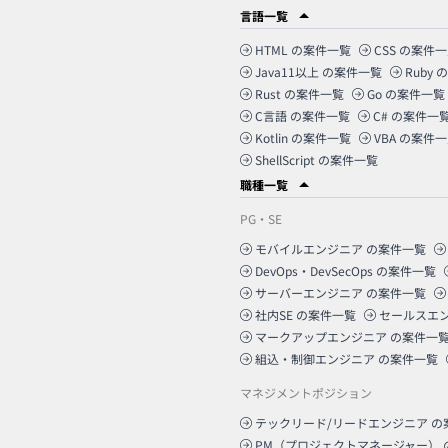
言語一覧
HTML
の案件一覧
CSS
の案件一
Java11以上
の案件一覧
Ruby
の
Rust
の案件一覧
Go
の案件一覧
C言語
の案件一覧
C#
の案件一
Kotlin
の案件一覧
VBA
の案件一
ShellScript
の案件一覧
職種一覧
PG・SE
モバイルエンジニア
の案件一覧
DevOps・DevSecOps
の案件一覧
サーバーエンジニア
の案件一覧
社内SE
の案件一覧
セールスエ
マークアップエンジニア
の案件一
組込・制御エンジニア
の案件一覧
マネジメントポジション
テックリード/リードエンジニア
の
PM（プロジェクトマネージャー）