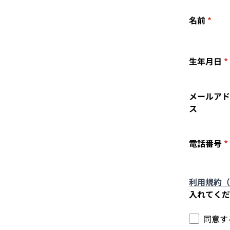
名前
*
生年月日
*
メールアド
ス
電話番号
*
利用規約（
入れてくだ
同意す