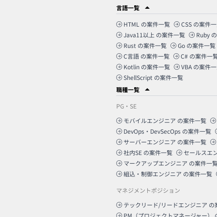
言語一覧
HTML
の案件一覧
CSS
の案件一
Java11以上
の案件一覧
Ruby
の
Rust
の案件一覧
Go
の案件一覧
C言語
の案件一覧
C#
の案件一
Kotlin
の案件一覧
VBA
の案件一
ShellScript
の案件一覧
職種一覧
PG・SE
モバイルエンジニア
の案件一覧
DevOps・DevSecOps
の案件一覧
サーバーエンジニア
の案件一覧
社内SE
の案件一覧
セールスエ
マークアップエンジニア
の案件一
組込・制御エンジニア
の案件一覧
マネジメントポジション
テックリード/リードエンジニア
の
PM（プロジェクトマネージャー）