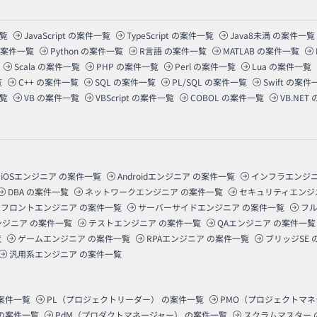
覧
JavaScript
の案件一覧
TypeScript
の案件一覧
Java8未満
の案件一覧
案件一覧
Python
の案件一覧
R言語
の案件一覧
MATLAB
の案件一覧
Scala
の案件一覧
PHP
の案件一覧
Perl
の案件一覧
Lua
の案件一覧
覧
C++
の案件一覧
SQL
の案件一覧
PL/SQL
の案件一覧
Swift
の案件
覧
VB
の案件一覧
VBScript
の案件一覧
COBOL
の案件一覧
VB.NET
iOSエンジニア
の案件一覧
Androidエンジニア
の案件一覧
インフラエンジ
DBA
の案件一覧
ネットワークエンジニア
の案件一覧
セキュリティエンジ
フロントエンジニア
の案件一覧
サーバーサイドエンジニア
の案件一覧
フ
ンジニア
の案件一覧
テストエンジニア
の案件一覧
QAエンジニア
の案件一覧
覧
ゲームエンジニア
の案件一覧
RPAエンジニア
の案件一覧
ブリッジSE
汎用系エンジニア
の案件一覧
案件一覧
PL（プロジェクトリーダー）
の案件一覧
PMO（プロジェクトマ
の案件一覧
PdM（プロダクトマネージャー）
の案件一覧
スクラムマスター