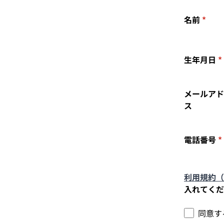
名前
*
生年月日
*
メールアド
ス
電話番号
*
利用規約（
入れてくだ
同意す