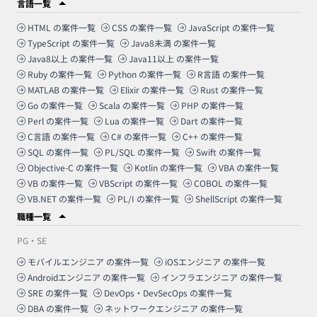
言語一覧
HTML
の案件一覧
CSS
の案件一覧
JavaScript
の案件一覧
TypeScript
の案件一覧
Java8未満
の案件一覧
Java8以上
の案件一覧
Java11以上
の案件一覧
Ruby
の案件一覧
Python
の案件一覧
R言語
の案件一覧
MATLAB
の案件一覧
Elixir
の案件一覧
Rust
の案件一覧
Go
の案件一覧
Scala
の案件一覧
PHP
の案件一覧
Perl
の案件一覧
Lua
の案件一覧
Dart
の案件一覧
C言語
の案件一覧
C#
の案件一覧
C++
の案件一覧
SQL
の案件一覧
PL/SQL
の案件一覧
Swift
の案件一覧
Objective-C
の案件一覧
Kotlin
の案件一覧
VBA
の案件一覧
VB
の案件一覧
VBScript
の案件一覧
COBOL
の案件一覧
VB.NET
の案件一覧
PL/I
の案件一覧
ShellScript
の案件一覧
職種一覧
PG・SE
モバイルエンジニア
の案件一覧
iOSエンジニア
の案件一覧
Androidエンジニア
の案件一覧
インフラエンジニア
の案件一覧
SRE
の案件一覧
DevOps・DevSecOps
の案件一覧
DBA
の案件一覧
ネットワークエンジニア
の案件一覧