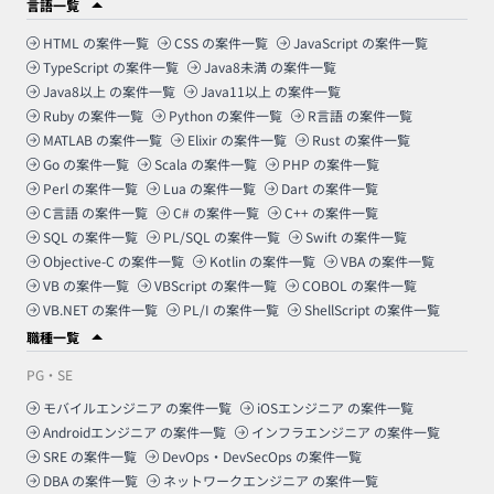
言語一覧
HTML
の案件一覧
CSS
の案件一覧
JavaScript
の案件一覧
TypeScript
の案件一覧
Java8未満
の案件一覧
Java8以上
の案件一覧
Java11以上
の案件一覧
Ruby
の案件一覧
Python
の案件一覧
R言語
の案件一覧
MATLAB
の案件一覧
Elixir
の案件一覧
Rust
の案件一覧
Go
の案件一覧
Scala
の案件一覧
PHP
の案件一覧
Perl
の案件一覧
Lua
の案件一覧
Dart
の案件一覧
C言語
の案件一覧
C#
の案件一覧
C++
の案件一覧
SQL
の案件一覧
PL/SQL
の案件一覧
Swift
の案件一覧
Objective-C
の案件一覧
Kotlin
の案件一覧
VBA
の案件一覧
VB
の案件一覧
VBScript
の案件一覧
COBOL
の案件一覧
VB.NET
の案件一覧
PL/I
の案件一覧
ShellScript
の案件一覧
職種一覧
PG・SE
モバイルエンジニア
の案件一覧
iOSエンジニア
の案件一覧
Androidエンジニア
の案件一覧
インフラエンジニア
の案件一覧
SRE
の案件一覧
DevOps・DevSecOps
の案件一覧
DBA
の案件一覧
ネットワークエンジニア
の案件一覧