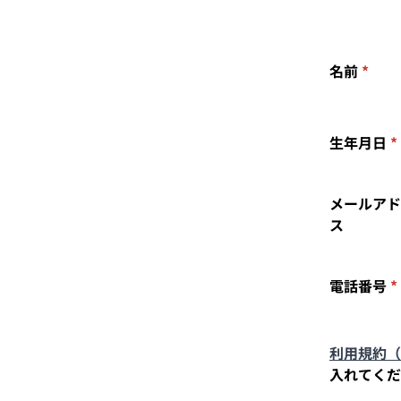
名前
*
生年月日
*
メールアド
ス
電話番号
*
利用規約（
入れてくだ