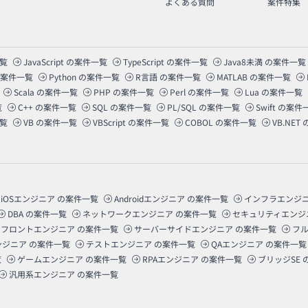
よくある質問
案件特集
覧
JavaScript
の案件一覧
TypeScript
の案件一覧
Java8未満
の案件一覧
案件一覧
Python
の案件一覧
R言語
の案件一覧
MATLAB
の案件一覧
Scala
の案件一覧
PHP
の案件一覧
Perl
の案件一覧
Lua
の案件一覧
覧
C++
の案件一覧
SQL
の案件一覧
PL/SQL
の案件一覧
Swift
の案件
覧
VB
の案件一覧
VBScript
の案件一覧
COBOL
の案件一覧
VB.NET
iOSエンジニア
の案件一覧
Androidエンジニア
の案件一覧
インフラエンジ
DBA
の案件一覧
ネットワークエンジニア
の案件一覧
セキュリティエンジ
フロントエンジニア
の案件一覧
サーバーサイドエンジニア
の案件一覧
フ
ンジニア
の案件一覧
テストエンジニア
の案件一覧
QAエンジニア
の案件一覧
覧
ゲームエンジニア
の案件一覧
RPAエンジニア
の案件一覧
ブリッジSE
汎用系エンジニア
の案件一覧