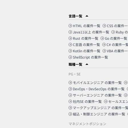
言語一覧
HTML
の案件一覧
CSS
の案件一
Java11以上
の案件一覧
Ruby
の
Rust
の案件一覧
Go
の案件一覧
C言語
の案件一覧
C#
の案件一
Kotlin
の案件一覧
VBA
の案件一
ShellScript
の案件一覧
職種一覧
PG・SE
モバイルエンジニア
の案件一覧
DevOps・DevSecOps
の案件一覧
サーバーエンジニア
の案件一覧
社内SE
の案件一覧
セールスエ
マークアップエンジニア
の案件一
組込・制御エンジニア
の案件一覧
マネジメントポジション