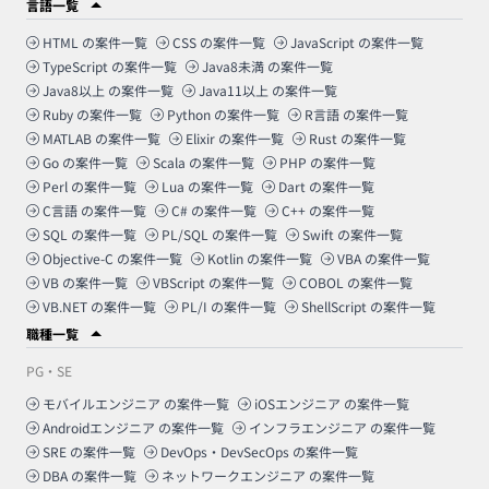
言語一覧
HTML
の案件一覧
CSS
の案件一覧
JavaScript
の案件一覧
TypeScript
の案件一覧
Java8未満
の案件一覧
Java8以上
の案件一覧
Java11以上
の案件一覧
Ruby
の案件一覧
Python
の案件一覧
R言語
の案件一覧
MATLAB
の案件一覧
Elixir
の案件一覧
Rust
の案件一覧
Go
の案件一覧
Scala
の案件一覧
PHP
の案件一覧
Perl
の案件一覧
Lua
の案件一覧
Dart
の案件一覧
C言語
の案件一覧
C#
の案件一覧
C++
の案件一覧
SQL
の案件一覧
PL/SQL
の案件一覧
Swift
の案件一覧
Objective-C
の案件一覧
Kotlin
の案件一覧
VBA
の案件一覧
VB
の案件一覧
VBScript
の案件一覧
COBOL
の案件一覧
VB.NET
の案件一覧
PL/I
の案件一覧
ShellScript
の案件一覧
職種一覧
PG・SE
モバイルエンジニア
の案件一覧
iOSエンジニア
の案件一覧
Androidエンジニア
の案件一覧
インフラエンジニア
の案件一覧
SRE
の案件一覧
DevOps・DevSecOps
の案件一覧
DBA
の案件一覧
ネットワークエンジニア
の案件一覧