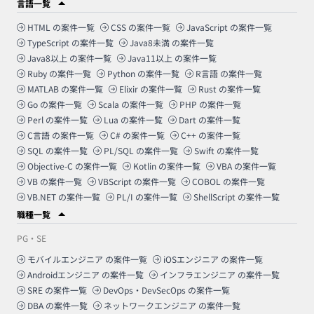
言語一覧
HTML
の案件一覧
CSS
の案件一覧
JavaScript
の案件一覧
TypeScript
の案件一覧
Java8未満
の案件一覧
Java8以上
の案件一覧
Java11以上
の案件一覧
Ruby
の案件一覧
Python
の案件一覧
R言語
の案件一覧
MATLAB
の案件一覧
Elixir
の案件一覧
Rust
の案件一覧
Go
の案件一覧
Scala
の案件一覧
PHP
の案件一覧
Perl
の案件一覧
Lua
の案件一覧
Dart
の案件一覧
C言語
の案件一覧
C#
の案件一覧
C++
の案件一覧
SQL
の案件一覧
PL/SQL
の案件一覧
Swift
の案件一覧
Objective-C
の案件一覧
Kotlin
の案件一覧
VBA
の案件一覧
VB
の案件一覧
VBScript
の案件一覧
COBOL
の案件一覧
VB.NET
の案件一覧
PL/I
の案件一覧
ShellScript
の案件一覧
職種一覧
PG・SE
モバイルエンジニア
の案件一覧
iOSエンジニア
の案件一覧
Androidエンジニア
の案件一覧
インフラエンジニア
の案件一覧
SRE
の案件一覧
DevOps・DevSecOps
の案件一覧
DBA
の案件一覧
ネットワークエンジニア
の案件一覧