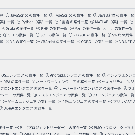
覧
JavaScript
の案件一覧
TypeScript
の案件一覧
Java8未満
の案件一覧
案件一覧
Python
の案件一覧
R言語
の案件一覧
MATLAB
の案件一覧
Scala
の案件一覧
PHP
の案件一覧
Perl
の案件一覧
Lua
の案件一覧
覧
C++
の案件一覧
SQL
の案件一覧
PL/SQL
の案件一覧
Swift
の案件
覧
VB
の案件一覧
VBScript
の案件一覧
COBOL
の案件一覧
VB.NET
iOSエンジニア
の案件一覧
Androidエンジニア
の案件一覧
インフラエンジ
DBA
の案件一覧
ネットワークエンジニア
の案件一覧
セキュリティエンジ
フロントエンジニア
の案件一覧
サーバーサイドエンジニア
の案件一覧
フ
ンジニア
の案件一覧
テストエンジニア
の案件一覧
QAエンジニア
の案件一覧
覧
ゲームエンジニア
の案件一覧
RPAエンジニア
の案件一覧
ブリッジSE
汎用系エンジニア
の案件一覧
案件一覧
PL（プロジェクトリーダー）
の案件一覧
PMO（プロジェクトマ
の案件一覧
PdM（プロダクトマネージャー）
の案件一覧
スクラムマスター