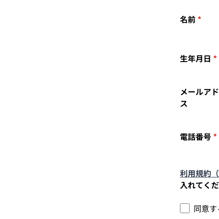
名前
*
生年月日
*
メールアド
ス
電話番号
*
利用規約（
入れてくだ
同意す