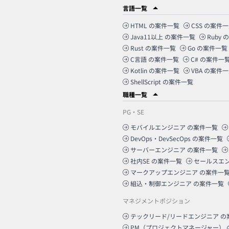
言語一覧
HTML
の案件一覧
CSS
の案件一
Java11以上
の案件一覧
Ruby
の
Rust
の案件一覧
Go
の案件一覧
C言語
の案件一覧
C#
の案件一
Kotlin
の案件一覧
VBA
の案件一
ShellScript
の案件一覧
職種一覧
PG・SE
モバイルエンジニア
の案件一覧
DevOps・DevSecOps
の案件一覧
サーバーエンジニア
の案件一覧
社内SE
の案件一覧
セールスエ
マークアップエンジニア
の案件一
組込・制御エンジニア
の案件一覧
マネジメントポジション
テックリード/リードエンジニア
の
PM（プロジェクトマネージャー）