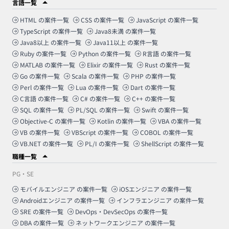
言語一覧
HTML
の案件一覧
CSS
の案件一覧
JavaScript
の案件一覧
TypeScript
の案件一覧
Java8未満
の案件一覧
Java8以上
の案件一覧
Java11以上
の案件一覧
Ruby
の案件一覧
Python
の案件一覧
R言語
の案件一覧
MATLAB
の案件一覧
Elixir
の案件一覧
Rust
の案件一覧
Go
の案件一覧
Scala
の案件一覧
PHP
の案件一覧
Perl
の案件一覧
Lua
の案件一覧
Dart
の案件一覧
C言語
の案件一覧
C#
の案件一覧
C++
の案件一覧
SQL
の案件一覧
PL/SQL
の案件一覧
Swift
の案件一覧
Objective-C
の案件一覧
Kotlin
の案件一覧
VBA
の案件一覧
VB
の案件一覧
VBScript
の案件一覧
COBOL
の案件一覧
VB.NET
の案件一覧
PL/I
の案件一覧
ShellScript
の案件一覧
職種一覧
PG・SE
モバイルエンジニア
の案件一覧
iOSエンジニア
の案件一覧
Androidエンジニア
の案件一覧
インフラエンジニア
の案件一覧
SRE
の案件一覧
DevOps・DevSecOps
の案件一覧
DBA
の案件一覧
ネットワークエンジニア
の案件一覧