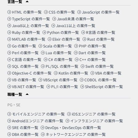
言語一覧
HTML
の案件一覧
CSS
の案件一覧
JavaScript
の案件一覧
TypeScript
の案件一覧
Java8未満
の案件一覧
Java8以上
の案件一覧
Java11以上
の案件一覧
Ruby
の案件一覧
Python
の案件一覧
R言語
の案件一覧
MATLAB
の案件一覧
Elixir
の案件一覧
Rust
の案件一覧
Go
の案件一覧
Scala
の案件一覧
PHP
の案件一覧
Perl
の案件一覧
Lua
の案件一覧
Dart
の案件一覧
C言語
の案件一覧
C#
の案件一覧
C++
の案件一覧
SQL
の案件一覧
PL/SQL
の案件一覧
Swift
の案件一覧
Objective-C
の案件一覧
Kotlin
の案件一覧
VBA
の案件一覧
VB
の案件一覧
VBScript
の案件一覧
COBOL
の案件一覧
VB.NET
の案件一覧
PL/I
の案件一覧
ShellScript
の案件一覧
職種一覧
PG・SE
モバイルエンジニア
の案件一覧
iOSエンジニア
の案件一覧
Androidエンジニア
の案件一覧
インフラエンジニア
の案件一覧
SRE
の案件一覧
DevOps・DevSecOps
の案件一覧
DBA
の案件一覧
ネットワークエンジニア
の案件一覧