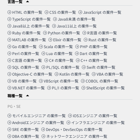
言語一覧
HTML
の案件一覧
CSS
の案件一覧
JavaScript
の案件一覧
TypeScript
の案件一覧
Java8未満
の案件一覧
Java8以上
の案件一覧
Java11以上
の案件一覧
Ruby
の案件一覧
Python
の案件一覧
R言語
の案件一覧
MATLAB
の案件一覧
Elixir
の案件一覧
Rust
の案件一覧
Go
の案件一覧
Scala
の案件一覧
PHP
の案件一覧
Perl
の案件一覧
Lua
の案件一覧
Dart
の案件一覧
C言語
の案件一覧
C#
の案件一覧
C++
の案件一覧
SQL
の案件一覧
PL/SQL
の案件一覧
Swift
の案件一覧
Objective-C
の案件一覧
Kotlin
の案件一覧
VBA
の案件一覧
VB
の案件一覧
VBScript
の案件一覧
COBOL
の案件一覧
VB.NET
の案件一覧
PL/I
の案件一覧
ShellScript
の案件一覧
職種一覧
PG・SE
モバイルエンジニア
の案件一覧
iOSエンジニア
の案件一覧
Androidエンジニア
の案件一覧
インフラエンジニア
の案件一覧
SRE
の案件一覧
DevOps・DevSecOps
の案件一覧
DBA
の案件一覧
ネットワークエンジニア
の案件一覧