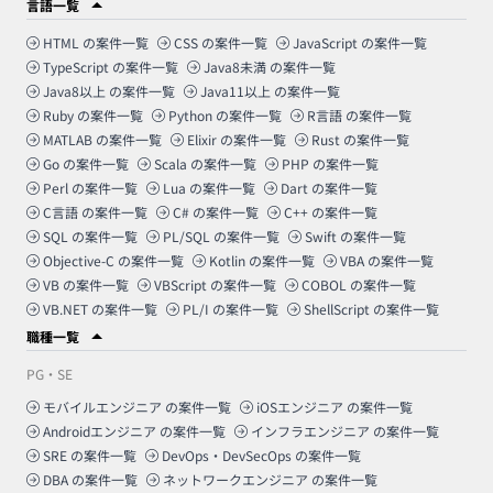
言語一覧
HTML
の案件一覧
CSS
の案件一覧
JavaScript
の案件一覧
TypeScript
の案件一覧
Java8未満
の案件一覧
Java8以上
の案件一覧
Java11以上
の案件一覧
Ruby
の案件一覧
Python
の案件一覧
R言語
の案件一覧
MATLAB
の案件一覧
Elixir
の案件一覧
Rust
の案件一覧
Go
の案件一覧
Scala
の案件一覧
PHP
の案件一覧
Perl
の案件一覧
Lua
の案件一覧
Dart
の案件一覧
C言語
の案件一覧
C#
の案件一覧
C++
の案件一覧
SQL
の案件一覧
PL/SQL
の案件一覧
Swift
の案件一覧
Objective-C
の案件一覧
Kotlin
の案件一覧
VBA
の案件一覧
VB
の案件一覧
VBScript
の案件一覧
COBOL
の案件一覧
VB.NET
の案件一覧
PL/I
の案件一覧
ShellScript
の案件一覧
職種一覧
PG・SE
モバイルエンジニア
の案件一覧
iOSエンジニア
の案件一覧
Androidエンジニア
の案件一覧
インフラエンジニア
の案件一覧
SRE
の案件一覧
DevOps・DevSecOps
の案件一覧
DBA
の案件一覧
ネットワークエンジニア
の案件一覧