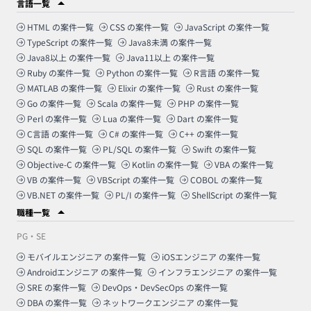
言語一覧
HTML
の案件一覧
CSS
の案件一覧
JavaScript
の案件一覧
TypeScript
の案件一覧
Java8未満
の案件一覧
Java8以上
の案件一覧
Java11以上
の案件一覧
Ruby
の案件一覧
Python
の案件一覧
R言語
の案件一覧
MATLAB
の案件一覧
Elixir
の案件一覧
Rust
の案件一覧
Go
の案件一覧
Scala
の案件一覧
PHP
の案件一覧
Perl
の案件一覧
Lua
の案件一覧
Dart
の案件一覧
C言語
の案件一覧
C#
の案件一覧
C++
の案件一覧
SQL
の案件一覧
PL/SQL
の案件一覧
Swift
の案件一覧
Objective-C
の案件一覧
Kotlin
の案件一覧
VBA
の案件一覧
VB
の案件一覧
VBScript
の案件一覧
COBOL
の案件一覧
VB.NET
の案件一覧
PL/I
の案件一覧
ShellScript
の案件一覧
職種一覧
PG・SE
モバイルエンジニア
の案件一覧
iOSエンジニア
の案件一覧
Androidエンジニア
の案件一覧
インフラエンジニア
の案件一覧
SRE
の案件一覧
DevOps・DevSecOps
の案件一覧
DBA
の案件一覧
ネットワークエンジニア
の案件一覧